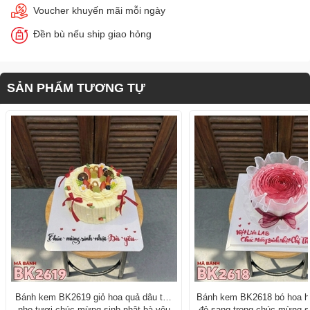
Voucher khuyến mãi mỗi ngày
Đền bù nếu ship giao hỏng
SẢN PHẨM TƯƠNG TỰ
Bánh kem BK2619 giỏ hoa quả dâu tây
Bánh kem BK2618 bó hoa 
nho tươi chúc mừng sinh nhật bà yêu
đỏ sang trọng chúc mừng si