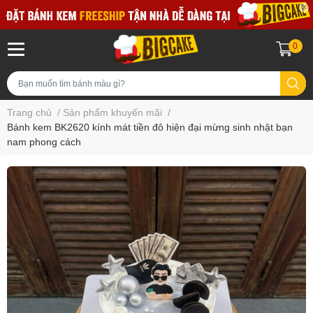
0
Trang chủ
/
Sản phẩm khuyến mãi
/
Bánh kem BK2620 kính mát tiền đô hiện đại mừng sinh nhật bạn
nam phong cách