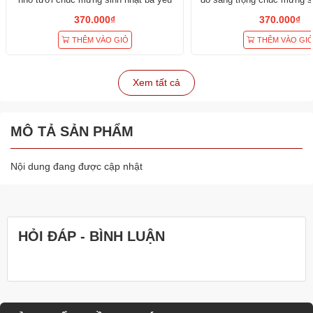
gái
370.000₫
370.000₫
THÊM VÀO GIỎ
THÊM VÀO GI
Xem tất cả
MÔ TẢ SẢN PHẨM
Nội dung đang được cập nhật
HỎI ĐÁP - BÌNH LUẬN