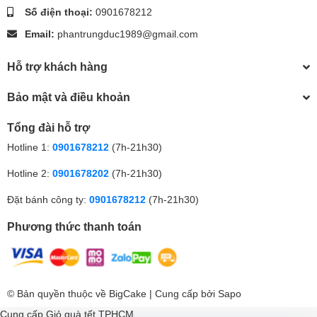
Số điện thoại:
0901678212
Email:
phantrungduc1989@gmail.com
Hỗ trợ khách hàng
Bảo mật và điều khoản
Tổng đài hỗ trợ
Hotline 1:
0901678212
(7h-21h30)
Hotline 2:
0901678202
(7h-21h30)
Đặt bánh công ty:
0901678212
(7h-21h30)
Phương thức thanh toán
© Bản quyền thuộc về
BigCake
| Cung cấp bởi
Sapo
Cung cấp
Giỏ quà tết TPHCM