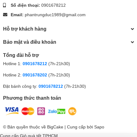
Số điện thoại:
0901678212
Email:
phantrungduc1989@gmail.com
Hỗ trợ khách hàng
Bảo mật và điều khoản
Tổng đài hỗ trợ
Hotline 1:
0901678212
(7h-21h30)
Hotline 2:
0901678202
(7h-21h30)
Đặt bánh công ty:
0901678212
(7h-21h30)
Phương thức thanh toán
© Bản quyền thuộc về
BigCake
| Cung cấp bởi
Sapo
Cung cấp
Giỏ quà tết TPHCM