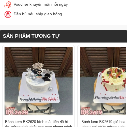
Voucher khuyến mãi mỗi ngày
Đền bù nếu ship giao hỏng
SẢN PHẨM TƯƠNG TỰ
Bánh kem BK2620 kính mát tiền đô hiện
Bánh kem BK2619 giỏ hoa 
đại mừng sinh nhật bạn nam phong cách
nho tươi chúc mừng sinh n