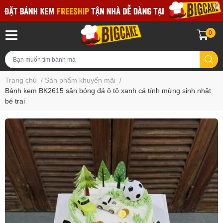
0
Trang chủ
/
Sản phẩm khuyến mãi
/
Bánh kem BK2615 sân bóng đá ô tô xanh cá tính mừng sinh nhật
bé trai