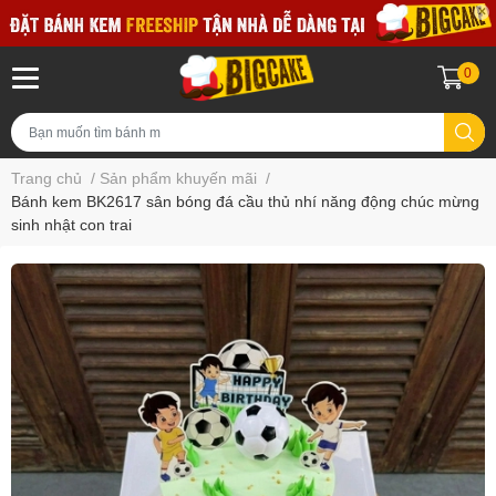
0
Trang chủ
/
Sản phẩm khuyến mãi
/
Bánh kem BK2617 sân bóng đá cầu thủ nhí năng động chúc mừng
sinh nhật con trai