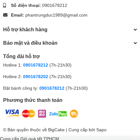
Số điện thoại:
0901678212
Email:
phantrungduc1989@gmail.com
Hỗ trợ khách hàng
Bảo mật và điều khoản
Tổng đài hỗ trợ
Hotline 1:
0901678212
(7h-21h30)
Hotline 2:
0901678202
(7h-21h30)
Đặt bánh công ty:
0901678212
(7h-21h30)
Phương thức thanh toán
© Bản quyền thuộc về
BigCake
| Cung cấp bởi
Sapo
Cung cấp
Giỏ quà tết TPHCM