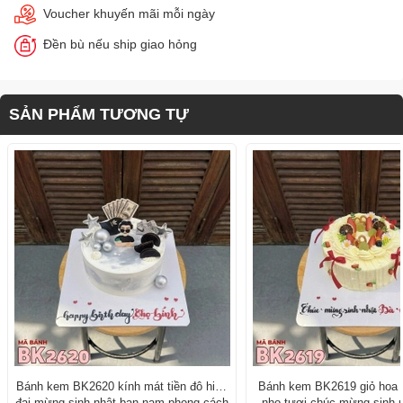
Voucher khuyến mãi mỗi ngày
Đền bù nếu ship giao hỏng
SẢN PHẨM TƯƠNG TỰ
Bánh kem BK2620 kính mát tiền đô hiện
Bánh kem BK2619 giỏ hoa 
đại mừng sinh nhật bạn nam phong cách
nho tươi chúc mừng sinh n