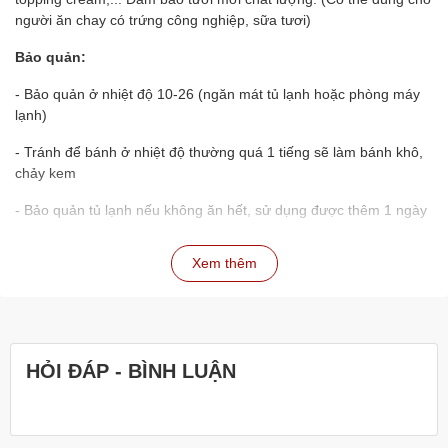
người ăn chay có trứng công nghiệp, sữa tươi)
Bảo quản:
- Bảo quản ở nhiệt độ 10-26 (ngăn mát tủ lạnh hoặc phòng máy
lạnh)
- Tránh để bánh ở nhiệt độ thường quá 1 tiếng sẽ làm bánh khô,
chảy kem
- Bảo quản tủ lạnh nếu không ăn hết, sử dụng được thêm 1 ngày
Lưu ý mua hàng:
Xem thêm
- Khách kiểm tra bánh nguyên vẹn, có đủ phụ kiện không, có
đúng mẫu không ngay khi nhận hàng từ shipper
- Shop sẽ hoàn tiền 100% nếu sự cố là do lỗi đến từ shop hoặc
shipper, tất cả đều dựa theo xác nhận đơn hàng để đánh giá
HỎI ĐÁP - BÌNH LUẬN
- Nếu đặt đơn qua website, nhân viên sẽ liên hệ xác nhận lại đơn
hàng sau 5-10 phút