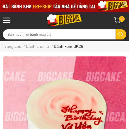
0
Trang chủ
/
Bánh cho nữ
/
Bánh kem BK26