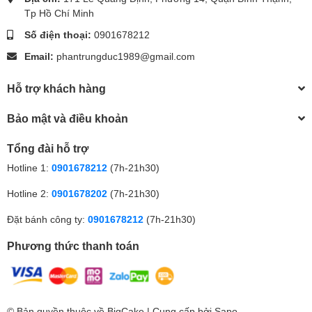
Tp Hồ Chí Minh
Số điện thoại:
0901678212
Email:
phantrungduc1989@gmail.com
Hỗ trợ khách hàng
Bảo mật và điều khoản
Tổng đài hỗ trợ
Hotline 1:
0901678212
(7h-21h30)
Hotline 2:
0901678202
(7h-21h30)
Đặt bánh công ty:
0901678212
(7h-21h30)
Phương thức thanh toán
© Bản quyền thuộc về
BigCake
| Cung cấp bởi
Sapo