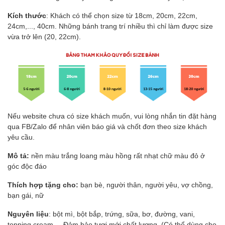
Kích thước
: Khách có thể chọn size từ 18cm, 20cm, 22cm,
24cm,..., 40cm. Những bánh trang trí nhiều thì chỉ làm được size
vừa trở lên (20, 22cm).
Nếu website chưa có size khách muốn, vui lòng nhắn tin đặt hàng
qua FB/Zalo để nhân viên báo giá và chốt đơn theo size khách
yêu cầu.
Mô tả:
nền màu trắng loang màu hồng rất nhạt chữ màu đỏ ở
góc độc đáo
Thích hợp tặng cho:
bạn bè, người thân, người yêu, vợ chồng,
bạn gái, nữ
Nguyên liệu
: bột mì, bột bắp, trứng, sữa, bơ, đường, vani,
topping cream,... Đảm bảo tươi mới chất lượng. (Có thể dùng cho