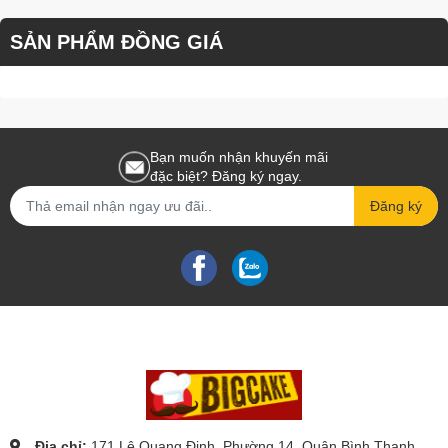
- Khách có bất kỳ thắc mắc nào xin hãy liên hệ hotline, nhân viên
sẽ hỗ trợ ngay lập tức
SẢN PHẨM ĐỒNG GIÁ
Bạn muốn nhận khuyến mãi
đặc biệt? Đăng ký ngay.
Đăng ký
Địa chỉ:
171 Lê Quang Định, Phường 14, Quận Bình Thạnh,