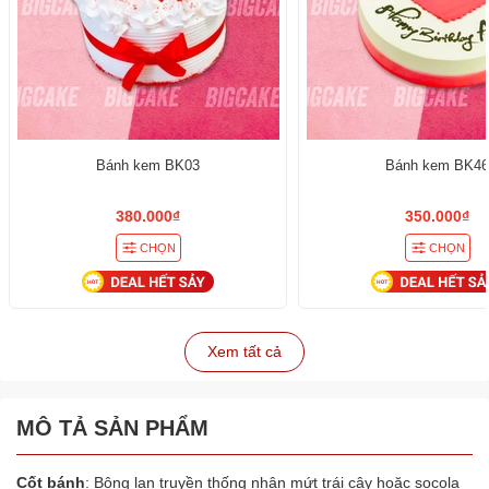
Bánh kem BK03
Bánh kem BK4
380.000₫
350.000₫
CHỌN
CHỌN
Xem tất cả
MÔ TẢ SẢN PHẨM
Cốt bánh
: Bông lan truyền thống nhân mứt trái cây hoặc socola