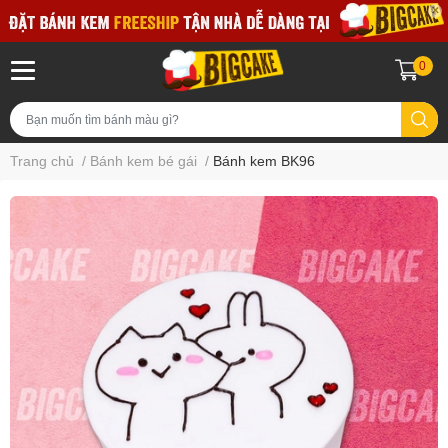
0
Trang chủ
/
Bánh kem bé gái
/
Bánh kem BK96