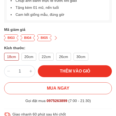
Chụp ảnh bánh thực tế trước khi giao
Tặng kèm 01 mũ, nến tuổi
Cam kết giống mẫu, đúng giờ
Mã giảm giá
BIG3
BIG4
BIG5
Kích thước:
18cm
20cm
22cm
26cm
30cm
THÊM VÀO GIỎ
MUA NGAY
Gọi đặt mua
0975263899
(7:00 - 21:30)
Giao nhanh 60 phút sau khi chốt