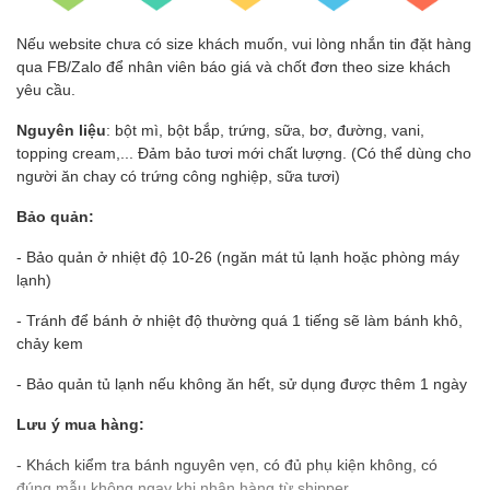
Nếu website chưa có size khách muốn, vui lòng nhắn tin đặt hàng
qua FB/Zalo để nhân viên báo giá và chốt đơn theo size khách
yêu cầu.
Nguyên liệu
: bột mì, bột bắp, trứng, sữa, bơ, đường, vani,
topping cream,... Đảm bảo tươi mới chất lượng. (Có thể dùng cho
người ăn chay có trứng công nghiệp, sữa tươi)
Bảo quản:
- Bảo quản ở nhiệt độ 10-26 (ngăn mát tủ lạnh hoặc phòng máy
lạnh)
- Tránh để bánh ở nhiệt độ thường quá 1 tiếng sẽ làm bánh khô,
chảy kem
- Bảo quản tủ lạnh nếu không ăn hết, sử dụng được thêm 1 ngày
Lưu ý mua hàng:
- Khách kiểm tra bánh nguyên vẹn, có đủ phụ kiện không, có
đúng mẫu không ngay khi nhận hàng từ shipper