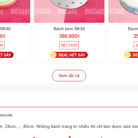
 BK46
Bánh kem BK34
Bánh
0₫
380.000₫
3
ỌN
CHỌN
Xem tất cả
 socola
, 24cm,..., 40cm. Những bánh trang trí nhiều thì chỉ làm được size vừa