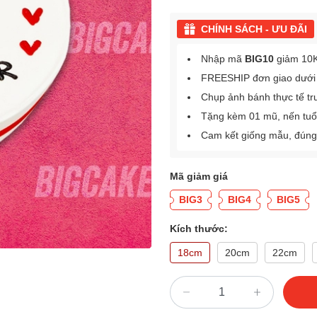
CHÍNH SÁCH - ƯU ĐÃI
Nhập mã
BIG10
giảm 10K
FREESHIP đơn giao dưới
Chụp ảnh bánh thực tế tr
Tặng kèm 01 mũ, nến tuổ
Cam kết giống mẫu, đúng
Mã giảm giá
BIG3
BIG4
BIG5
Kích thước:
18cm
20cm
22cm