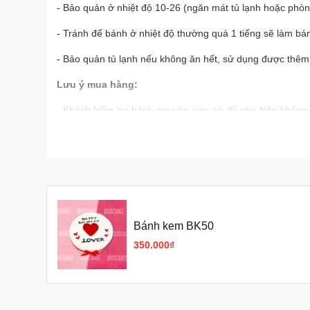
- Bảo quản ở nhiệt độ 10-26 (ngăn mát tủ lạnh hoặc phò
- Tránh để bánh ở nhiệt độ thường quá 1 tiếng sẽ làm b
- Bảo quản tủ lạnh nếu không ăn hết, sử dụng được thêm
Lưu ý mua hàng:
- Khách kiểm tra bánh nguyên vẹn, có đủ phụ kiện không
- Shop sẽ hoàn tiền 100% nếu sự cố là do lỗi đến từ sho
- Nếu đặt đơn qua website, nhân viên sẽ liên hệ xác nhận
- Khách có bất kỳ thắc mắc nào xin hãy liên hệ hotline, nh
Bánh kem BK50
350.000₫