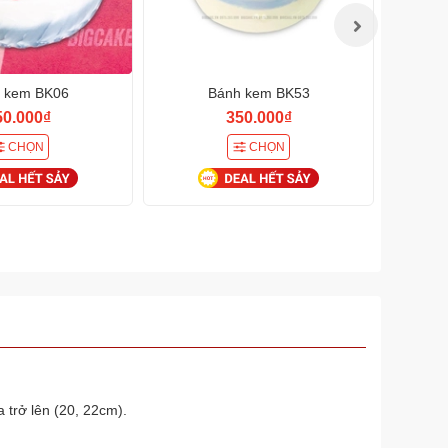
 kem BK06
Bánh kem BK53
50.000₫
350.000₫
CHỌN
CHỌN
 trở lên (20, 22cm).