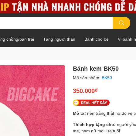
ng chồng/bạn trai
Tặng người thân
Bánh cho bé
Vị bánh 
Bánh kem BK50
Mã sản phẩm:
BK50
350.000₫
Mô tả:
nền trắng thắt nơ đỏ vẽ t
Thích hợp tặng cho:
người yêu,
mẹ, nam nữ mọi lứa tuổi