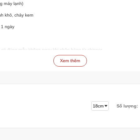
ng máy lạnh)
ánh khô, chảy kem
 1 ngày
, có đúng mẫu không ngay khi nhận hàng từ shipper
Xem thêm
p hoặc shipper, tất cả đều dựa theo xác nhận đơn hàng để đánh giá
 lại đơn hàng sau 5-10 phút
ân viên sẽ hỗ trợ ngay lập tức
Số lượng: