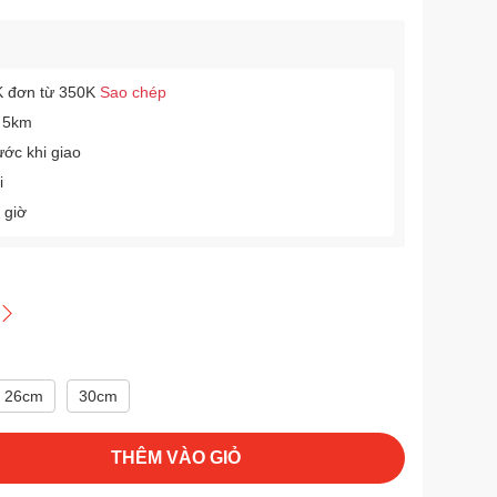
 đơn từ 350K
Sao chép
 5km
ước khi giao
i
 giờ
26cm
30cm
THÊM VÀO GIỎ