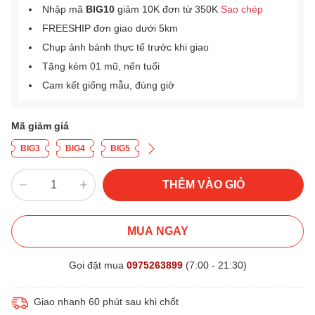
Nhập mã
BIG10
giảm 10K đơn từ 350K
Sao chép
FREESHIP đơn giao dưới 5km
Chụp ảnh bánh thực tế trước khi giao
Tặng kèm 01 mũ, nến tuổi
Cam kết giống mẫu, đúng giờ
Mã giảm giá
BIG3
BIG4
BIG5
THÊM VÀO GIỎ
MUA NGAY
Gọi đặt mua
0975263899
(7:00 - 21:30)
Giao nhanh 60 phút sau khi chốt