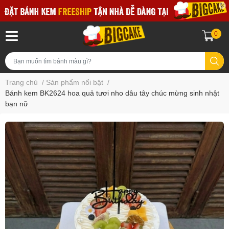
0
Trang chủ
/
Sản phẩm nổi bật
/
Bánh kem BK2624 hoa quả tươi nho dâu tây chúc mừng sinh nhật
bạn nữ