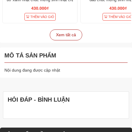
gái
430.000₫
430.000₫
THÊM VÀO GIỎ
THÊM VÀO GI
Xem tất cả
MÔ TẢ SẢN PHẨM
Nội dung đang được cập nhật
HỎI ĐÁP - BÌNH LUẬN