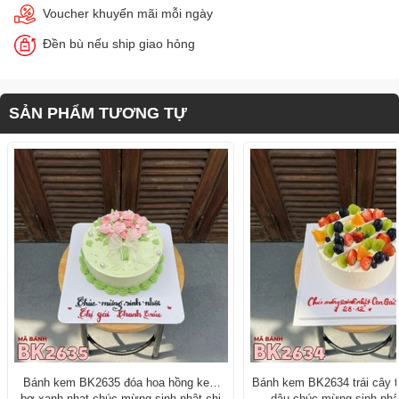
Voucher khuyến mãi mỗi ngày
Đền bù nếu ship giao hỏng
SẢN PHẨM TƯƠNG TỰ
Bánh kem BK2635 đóa hoa hồng kem
Bánh kem BK2634 trái cây t
bơ xanh nhạt chúc mừng sinh nhật chị
dâu chúc mừng sinh nhật