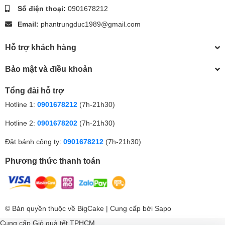
Số điện thoại:
0901678212
Email:
phantrungduc1989@gmail.com
Hỗ trợ khách hàng
Bảo mật và điều khoản
Tổng đài hỗ trợ
Hotline 1:
0901678212
(7h-21h30)
Hotline 2:
0901678202
(7h-21h30)
Đặt bánh công ty:
0901678212
(7h-21h30)
Phương thức thanh toán
© Bản quyền thuộc về
BigCake
| Cung cấp bởi
Sapo
Cung cấp
Giỏ quà tết TPHCM