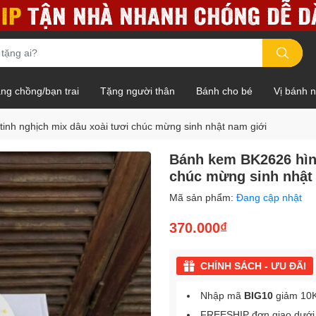
ng chồng/bạn trai
Tặng người thân
Bánh cho bé
Vị bánh 
inh nghịch mix dâu xoài tươi chúc mừng sinh nhật nam giới
Bánh kem BK2626 hình
chúc mừng sinh nhật
Mã sản phẩm:
Đang cập nhật
370.000₫
CHÍNH SÁCH - ƯU ĐÃI
Nhập mã
BIG10
giảm 10K
FREESHIP đơn giao dưới