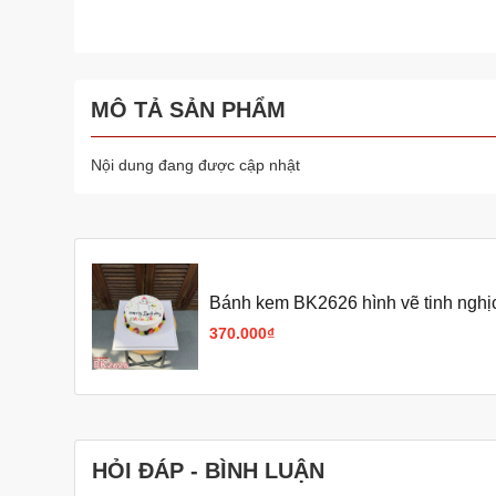
MÔ TẢ SẢN PHẨM
Nội dung đang được cập nhật
Bánh kem BK2626 hình vẽ tinh nghị
giới
370.000₫
HỎI ĐÁP - BÌNH LUẬN