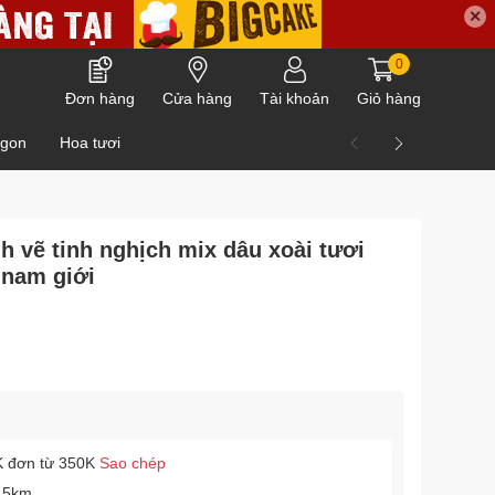
✕
0
Đơn hàng
Cửa hàng
Tài khoản
Giỏ hàng
ngon
Hoa tươi
 vẽ tinh nghịch mix dâu xoài tươi
 nam giới
 đơn từ 350K
Sao chép
 5km