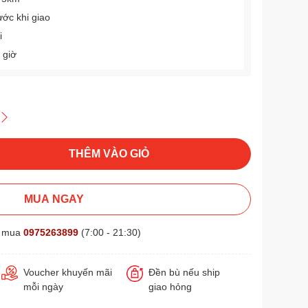
ước khi giao
i
 giờ
THÊM VÀO GIỎ
MUA NGAY
t mua
0975263899
(7:00 - 21:30)
Voucher khuyến mãi
Đền bù nếu ship
mỗi ngày
giao hỏng