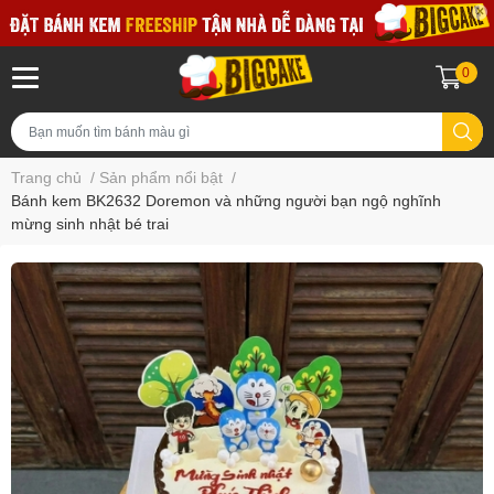
0
Trang chủ
/
Sản phẩm nổi bật
/
Bánh kem BK2632 Doremon và những người bạn ngộ nghĩnh
mừng sinh nhật bé trai