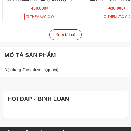
gái
430.000₫
430.000₫
THÊM VÀO GIỎ
THÊM VÀO GI
Xem tất cả
MÔ TẢ SẢN PHẨM
Nội dung đang được cập nhật
HỎI ĐÁP - BÌNH LUẬN