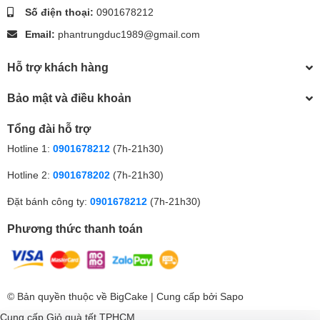
Số điện thoại:
0901678212
Email:
phantrungduc1989@gmail.com
Hỗ trợ khách hàng
Bảo mật và điều khoản
Tổng đài hỗ trợ
Hotline 1:
0901678212
(7h-21h30)
Hotline 2:
0901678202
(7h-21h30)
Đặt bánh công ty:
0901678212
(7h-21h30)
Phương thức thanh toán
© Bản quyền thuộc về
BigCake
| Cung cấp bởi
Sapo
Cung cấp
Giỏ quà tết TPHCM