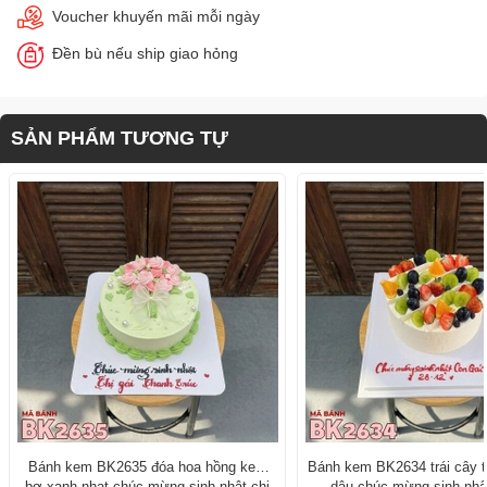
Voucher khuyến mãi mỗi ngày
Đền bù nếu ship giao hỏng
SẢN PHẨM TƯƠNG TỰ
Bánh kem BK2635 đóa hoa hồng kem
Bánh kem BK2634 trái cây t
bơ xanh nhạt chúc mừng sinh nhật chị
dâu chúc mừng sinh nhật