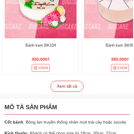
Bánh kem BK104
Bánh kem BK9
450.000₫
380.000₫
CHỌN
CHỌN
Xem tất cả
MÔ TẢ SẢN PHẨM
Cốt bánh
: Bông lan truyền thống nhân mứt trái cây hoặc socola
Kích thước
: Khách có thể chọn size từ 18cm, 20cm, 22cm,