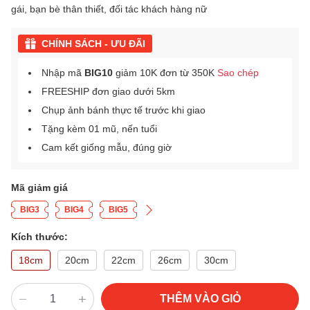
gái, bạn bè thân thiết, đối tác khách hàng nữ
CHÍNH SÁCH - ƯU ĐÃI
Nhập mã
BIG10
giảm 10K đơn từ 350K
Sao chép
FREESHIP đơn giao dưới 5km
Chụp ảnh bánh thực tế trước khi giao
Tặng kèm 01 mũ, nến tuổi
Cam kết giống mẫu, đúng giờ
Mã giảm giá
BIG3
BIG4
BIG5
Kích thước:
18cm
20cm
22cm
26cm
30cm
THÊM VÀO GIỎ