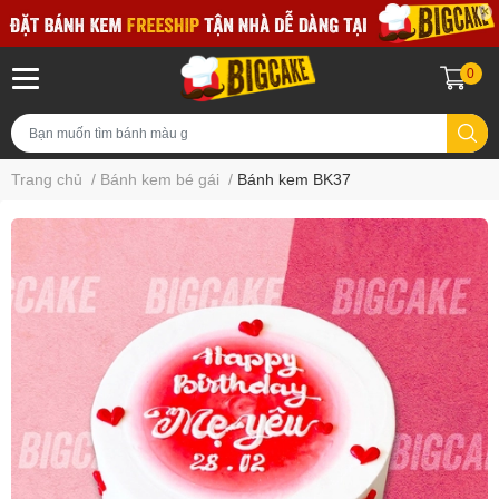
0
Trang chủ
/
Bánh kem bé gái
/
Bánh kem BK37