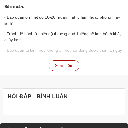
Bảo quản:
- Bảo quản ở nhiệt độ 10-26 (ngăn mát tủ lạnh hoặc phòng máy
lạnh)
- Tránh để bánh ở nhiệt độ thường quá 1 tiếng sẽ làm bánh khô,
chảy kem
- Bảo quản tủ lạnh nếu không ăn hết, sử dụng được thêm 1 ngày
Lưu ý mua hàng:
Xem thêm
- Khách kiểm tra bánh nguyên vẹn, có đủ phụ kiện không, có
đúng mẫu không ngay khi nhận hàng từ shipper
- Shop sẽ hoàn tiền 100% nếu sự cố là do lỗi đến từ shop hoặc
shipper, tất cả đều dựa theo xác nhận đơn hàng để đánh giá
HỎI ĐÁP - BÌNH LUẬN
- Nếu đặt đơn qua website, nhân viên sẽ liên hệ xác nhận lại đơn
hàng sau 5-10 phút
- Khách có bất kỳ thắc mắc nào xin hãy liên hệ hotline, nhân viên
sẽ hỗ trợ ngay lập tức