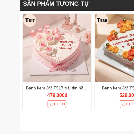
SẢN PHẨM TƯƠNG TỰ
Bánh kem 8/3 T517 trái tim hồng
Bánh kem 8/3 T
pastel hoa ruy băng
nhiệt huyết tri ân
479.000₫
529.00
viên 
CHỌN
CH