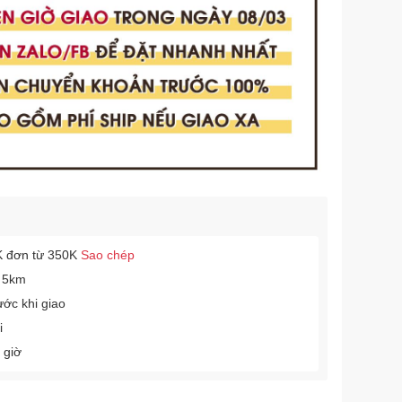
 đơn từ 350K
Sao chép
 5km
ước khi giao
i
 giờ