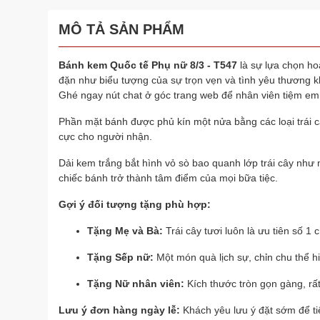
MÔ TẢ SẢN PHẨM
Bánh kem Quốc tế Phụ nữ 8/3 -
T547
là sự lựa chọn hoà
đặn như biểu tượng của sự trọn vẹn và tình yêu thương k
Ghé ngay nút chat ở góc trang web để nhân viên tiệm em
Phần mặt bánh được phủ kín một nửa bằng các loại trái 
cực cho người nhận.
Dải kem trắng bắt hình vỏ sò bao quanh lớp trái cây như 
chiếc bánh trở thành tâm điểm của mọi bữa tiệc.
Gợi ý đối tượng tặng phù hợp:
Tặng Mẹ và Bà:
Trái cây tươi luôn là ưu tiên số 1
Tặng Sếp nữ:
Một món quà lịch sự, chỉn chu thể hi
Tặng Nữ nhân viên:
Kích thước tròn gọn gàng, rất 
Lưu ý đơn hàng ngày lễ:
Khách yêu lưu ý đặt sớm để ti