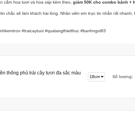
ận cắm hoa tươi và hoa sáp kèm theo,
giảm 50K cho combo bánh + 
m tin chắc sẽ làm khách hài lòng. Nhân viên em trực tin nhắn rất nhan
kemtron #traicaytuoi #quatangthietthuc #banhngot83
ền thống phủ trái cây tươi đa sắc màu
Số lượng: