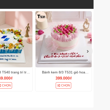
T540 trang trí trái
Bánh kem 8/3 T531 giỏ hoa
Bánh 
aron sang chảnh
Tulip hồng pastel ngọt ngào
kem
49.000₫
399.000₫
quyến rũ
CHỌN
CHỌN