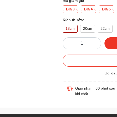
Mã giảm giá
BIG3
BIG4
BIG5
Kích thước:
18cm
20cm
22cm
Gọi đặ
Giao nhanh 60 phút sau
khi chốt