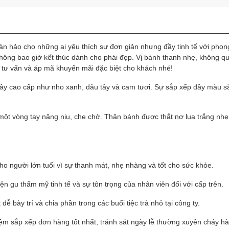
n hảo cho những ai yêu thích sự đơn giản nhưng đầy tinh tế với phong 
hông bao giờ kết thúc dành cho phái đẹp. Vị bánh thanh nhẹ, không quá
 tư vấn và áp mã khuyến mãi đặc biệt cho khách nhé!
cây cao cấp như nho xanh, dâu tây và cam tươi. Sự sắp xếp đầy màu sắ
một vòng tay nâng niu, che chở. Thân bánh được thắt nơ lụa trắng nhẹ 
 cho người lớn tuổi vì sự thanh mát, nhẹ nhàng và tốt cho sức khỏe.
ện gu thẩm mỹ tinh tế và sự tôn trọng của nhân viên đối với cấp trên.
dễ bày trí và chia phần trong các buổi tiệc trà nhỏ tại công ty.
ệm sắp xếp đơn hàng tốt nhất, tránh sát ngày lễ thường xuyên cháy hà