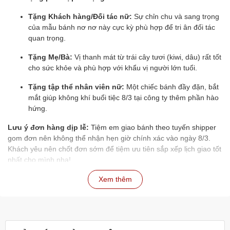
Tặng Khách hàng/Đối tác nữ:
Sự chỉn chu và sang trọng
của mẫu bánh nơ nơ này cực kỳ phù hợp để tri ân đối tác
quan trọng.
Tặng Mẹ/Bà:
Vị thanh mát từ trái cây tươi (kiwi, dâu) rất tốt
cho sức khỏe và phù hợp với khẩu vị người lớn tuổi.
Tặng tập thể nhân viên nữ:
Một chiếc bánh đầy đặn, bắt
mắt giúp không khí buổi tiệc 8/3 tại công ty thêm phần hào
hứng.
Lưu ý đơn hàng dịp lễ:
Tiệm em giao bánh theo tuyến shipper
gom đơn nên không thể nhận hẹn giờ chính xác vào ngày 8/3.
Khách yêu nên chốt đơn sớm để tiệm ưu tiên sắp xếp lịch giao tốt
nhất cho mình nha!
🎁
Quà tặng đính kèm:
Đừng quên tiệm đang có chương trình
Xem thêm
giảm giá
50K
cho combo Bánh + Hoa. Tiệm có sẵn nhiều mẫu
hoa sáp bền đẹp và hoa tươi thắm để khách lựa chọn.
Bánh được làm từ dòng kem sữa tươi cao cấp, vị ngọt thanh