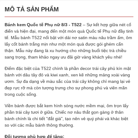
MÔ TẢ SẢN PHẨM
Bánh kem Quốc tế Phụ nữ 8/3 -
T522
– Sự kết hợp giữa nét cổ
điển và hiện đại, mang đến một món quà Quốc tế Phụ nữ đầy tinh
tế. Mẫu bánh T522 nổi bật với dải nơ satin màu nâu trầm ấm, ôm
lấy cốt bánh trắng mịn như một món quà được gói ghém cẩn
thận. Mẫu này đang là xu hướng cho những buổi tiệc trà chiều
sang trọng, tham khảo ngay ưu đãi giờ vàng khách yêu nhé!
Điểm đặc biệt của T522 chính là phần decor trái cây phủ kín mặt
bánh với dâu tây đỏ và kiwi xanh, xen kẽ những mảng xoài vàng
ươm. Sự đa dạng về màu sắc của trái cây không chỉ mang lại vẻ
đẹp rực rỡ mà còn tượng trưng cho sự phong phú và viên mãn
trong cuộc sống.
Viền bánh được bắt kem hình sóng nước mềm mại, ôm trọn lấy
phần trái cây tươi ở giữa. Chiếc nơ nâu thắt gọn gàng ở thân
bánh chính là chi tiết "đắt giá", tạo nên vẻ quý phái và khác biệt
so với các mẫu bánh thông thường.
Đối tượng phù hợp để tặng: