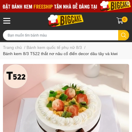
0
Trang chủ
/
Bánh kem quốc tế phụ nữ 8/3
/
Bánh kem 8/3 T522 thắt nơ nâu cổ điển decor dâu tây và kiwi