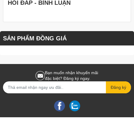
không gắt. Ngoài bánh kem, tiệm còn có dòng bánh bông lan
HỎI ĐÁP - BÌNH LUẬN
trứng muối đặc trưng để khách đổi vị. Cam kết giao bánh đúng
mẫu, đúng hẹn với sự tận tâm cao nhất.
Hãy bấm ngay vào nút chat Zalo/Facebook để nhân viên tiệm em
hỗ trợ áp mã khuyến mãi. Đội ngũ nhân viên luôn trực chiến để
trả lời khách yêu trong thời gian ngắn nhất!
SẢN PHẨM ĐỒNG GIÁ
#BanhKem83 #BanhKemDecorTraiCay #BanhKemThatNo
#QuaTang83SangTrong #BanhKemNgon #BanhSinhNhat83
#BanhKemDauKiwi #BanhKemUyTin
Bạn muốn nhận khuyến mãi
đặc biệt? Đăng ký ngay.
Đăng ký