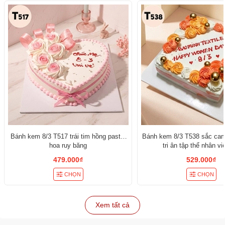
Bánh kem 8/3 T517 trái tim hồng pastel
Bánh kem 8/3 T538 sắc cam
hoa ruy băng
tri ân tập thể nhân v
479.000₫
529.000₫
CHỌN
CHỌN
Xem tất cả