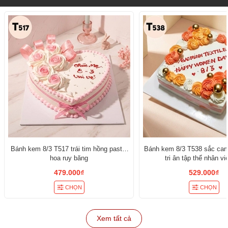
Bánh kem 8/3 T517 trái tim hồng pastel
Bánh kem 8/3 T538 sắc cam
hoa ruy băng
tri ân tập thể nhân v
479.000₫
529.000₫
CHỌN
CHỌN
Xem tất cả