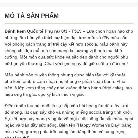
MÔ TẢ SẢN PHẨM
Bánh kem Quốc tế Phụ nữ 8/3 -
T519
– Lựa chọn hoàn hảo cho
những tâm hồn yêu thích sự hiện đại, tươi mới và đầy màu sắc.
Với phong cách trang trí trái cây kết hợp socola, mẫu bánh này
không chỉ đẹp mắt mà còn mang lại hương vị thanh mát khó
cưỡng. Một món quà sức khỏe và sắc đẹp dành cho người phụ
nữ bạn yêu thương. Chat với tiệm ngay để giữ suất ưu đãi nhé!
Mẫu bánh tròn truyền thống nhưng được biến tấu với kỹ thuật
phủ kem ombre cam nhạt nhẹ nhàng ở phần chân bánh. Phía
trên là lớp kem trắng chảy nhẹ xuống thành bánh (drip cake), tạo
hiệu ứng thị giác cực kỳ kích thích vị giác.
Điểm nhấn thu hút nhất là sự sắp xếp hài hòa giữa dâu tây tươi
đỏ mọng, lát cam sấy khô và những miếng socola trắng tinh khôi.
Sự kết hợp này mang ý nghĩa về một cuộc sống đa sắc màu, ngọt
ngào và tràn đầy sức sống. Biển tên "Happy Women's Day" bằng
mica vàng gương phía trên càng làm tăng thêm vẻ sang trọng