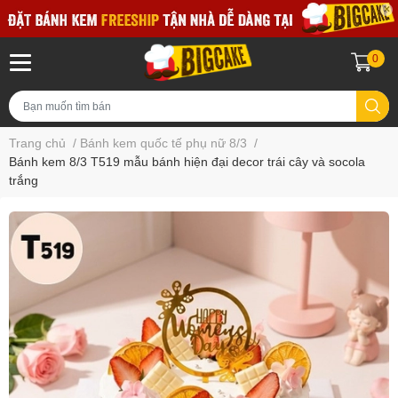
0
Trang chủ
/
Bánh kem quốc tế phụ nữ 8/3
/
Bánh kem 8/3 T519 mẫu bánh hiện đại decor trái cây và socola
trắng