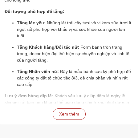
cho tổng thể.
Đối tượng phù hợp để tặng:
Tặng Mẹ yêu:
Những lát trái cây tươi và vị kem sữa tươi ít
ngọt rất phù hợp với khẩu vị và sức khỏe của người lớn
tuổi.
Tặng Khách hàng/Đối tác nữ:
Form bánh tròn trang
trọng, decor hiện đại thể hiện sự chuyên nghiệp và tinh tế
của người tặng.
Tặng Nhân viên nữ:
Đây là mẫu bánh cực kỳ phù hợp để
các công ty đặt tổ chức tiệc 8/3, dễ chia phần và nhìn rất
cao cấp.
Lưu ý đơn hàng dịp lễ:
Khách yêu lưu ý giúp tiệm là ngày lễ
shipper rất bận nên không thể giao đúng chính xác phút được ạ.
Mọi người tranh thủ đặt bánh sớm để tiệm chốt đơn và sắp xếp
Xem thêm
lịch giao tốt nhất, tránh tình trạng "nghẽn mạng" ngày 8/3 nha.
🌹
Combo Tiết Kiệm:
Đừng quên tiệm em có ưu đãi
giảm 50K
khi khách mua trọn bộ Bánh + Hoa. Tiện lợi một lần đặt, có ngay