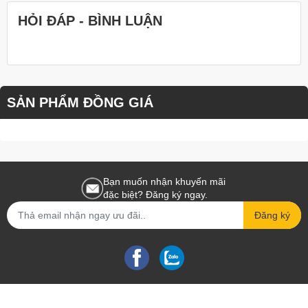
cả quà cả hoa giao tận tay người thương!
HỎI ĐÁP - BÌNH LUẬN
Chất lượng bánh tại tiệm luôn được khẳng định qua thời gian với
cốt bánh mềm như mây, vị ngọt thanh vừa vặn. Khách có thể lựa
chọn vị sữa tươi mứt trái cây hoặc sữa tươi phủ socola tùy ý.
Tiệm cam kết giao bánh đúng mẫu, đúng ngày để niềm vui của
khách luôn trọn vẹn.
SẢN PHẨM ĐỒNG GIÁ
Nhấn ngay nút chat để gặp nhân viên tư vấn siêu nhiệt tình của
tiệm em nhé. Tụi em đang trực để giải đáp và gửi thêm nhiều
mẫu bánh xinh khác cho cả nhà chọn lựa đây ạ!
#BanhKem83TraiCay #BanhKemHienDai
#BanhSinhNhatSangTrong #QuaTang83
Bạn muốn nhận khuyến mãi
đặc biệt? Đăng ký ngay.
#BanhKemSuaTuoiTraiCay #BanhNgonMoiNgay #BanhKemDep
#HappyWomensDay
Đăng ký