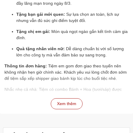
đầy lãng mạn trong ngày 8/3.
Tặng bạn gái mới quen:
Sự lựa chọn an toàn, lịch sự
nhưng vẫn đủ sức ghi điểm tuyệt đối.
Tặng chị em gái:
Món quà ngọt ngào gắn kết tình cảm gia
đình.
Quà tặng nhân viên nữ:
Dễ dàng chuẩn bị với số lượng
lớn cho công ty mà vẫn đảm bảo sự sang trọng.
Thông tin đơn hàng:
Tiệm em gom đơn giao theo tuyến nên
không nhận hẹn giờ chính xác. Khách yêu vui lòng chốt đơn sớm
để tiệm sắp xếp shipper giao bánh kịp lúc cho buổi tiệc nhé.
Nhắc nhẹ cả nhà: Tiệm có combo Bánh + Hoa (tươi/sáp) được
giảm ngay 50K
. Mua một nơi có đủ cả hai, vừa tiện vừa được ưu
đãi lớn.
Xem thêm
Tiệm chỉ có các dòng: bánh kem sữa tươi mứt trái cây, bánh phủ
socola và bông lan trứng muối thơm ngon. Cam kết uy tín, giao
hàng đúng mẫu, bánh luôn tươi mới mỗi ngày.