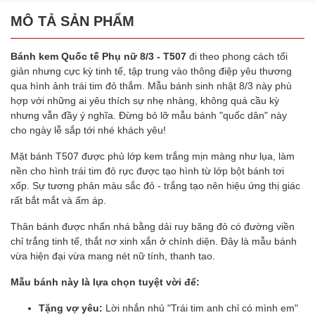
MÔ TẢ SẢN PHẨM
Bánh kem Quốc tế Phụ nữ 8/3 -
T507
đi theo phong cách tối
giản nhưng cực kỳ tinh tế, tập trung vào thông điệp yêu thương
qua hình ảnh trái tim đỏ thắm. Mẫu bánh sinh nhật 8/3 này phù
hợp với những ai yêu thích sự nhẹ nhàng, không quá cầu kỳ
nhưng vẫn đầy ý nghĩa. Đừng bỏ lỡ mẫu bánh "quốc dân" này
cho ngày lễ sắp tới nhé khách yêu!
Mặt bánh T507 được phủ lớp kem trắng mịn màng như lụa, làm
nền cho hình trái tim đỏ rực được tạo hình từ lớp bột bánh tơi
xốp. Sự tương phản màu sắc đỏ - trắng tạo nên hiệu ứng thị giác
rất bắt mắt và ấm áp.
Thân bánh được nhấn nhá bằng dải ruy băng đỏ có đường viền
chỉ trắng tinh tế, thắt nơ xinh xắn ở chính diện. Đây là mẫu bánh
vừa hiện đại vừa mang nét nữ tính, thanh tao.
Mẫu bánh này là lựa chọn tuyệt vời để:
Tặng vợ yêu:
Lời nhắn nhủ "Trái tim anh chỉ có mình em"