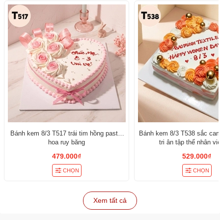
Bánh kem 8/3 T517 trái tim hồng pastel
Bánh kem 8/3 T538 sắc cam
hoa ruy băng
tri ân tập thể nhân v
479.000₫
529.000₫
CHỌN
CHỌN
Xem tất cả