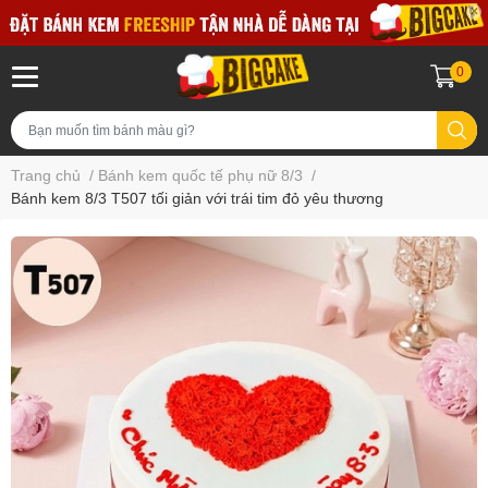
0
Trang chủ
/
Bánh kem quốc tế phụ nữ 8/3
/
Bánh kem 8/3 T507 tối giản với trái tim đỏ yêu thương