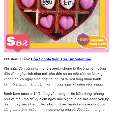
>>> Xem Thêm:
Hộp Socola Viên Trái Tim Valentine
Khi nhắc đến bánh kem phủ
socola
chúng ta thường liên tưởng
đến vào ngày sinh nhật mới cần đến sự có mặt của nó.Nhưng
không chỉ có ngày sinh nhật thì người ta mới tặng nhau bánh
kem. Mà ta còn tặng bánh kem trong ngày kỷ niệm yêu nhau…
Bánh kem
socola 14/2
đáng yêu cùng nhiều kiểu dáng, phong
phú về mẫu mã để kỷ niệm ngày đặc biệt của đôi lứa đang yêu,kỷ
niệm ngày yêu nhau… Với những chiếc bánh kem
socola
được
sáng tạo thêm nhiều hình thức phong phú và độc đáo, mang lại