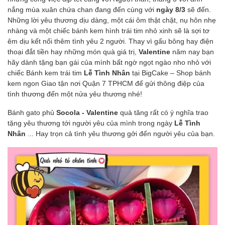
nắng mùa xuân chứa chan đang đến cùng với
ngày 8/3
sẽ đến.
Những lời yêu thương dịu dàng, một cái ôm thật chặt, nụ hôn nhẹ
nhàng và một chiếc bánh kem hình trái tim nhỏ xinh sẽ là sợi tơ
êm dịu kết nối thêm tình yêu 2 người. Thay vì gấu bông hay điện
thoại đắt tiền hay những món quà giá trị,
Valentine
năm nay bạn
hãy dành tặng bạn gái của mình bất ngờ ngọt ngào nho nhỏ với
chiếc Bánh kem trái tim
Lễ Tình Nhân
tại BigCake – Shop bánh
kem ngon Giao tận nơi Quận 7 TPHCM để gửi thông điệp của
tình thương đến một nửa yêu thương nhé!
Bánh gato phủ
Socola - Valentine
quà tăng rất có ý nghĩa trao
tặng yêu thương tới người yêu của mình trong ngày
Lễ Tình
Nhân
... Hay trọn cả tình yêu thương gởi đến người yêu của bạn.