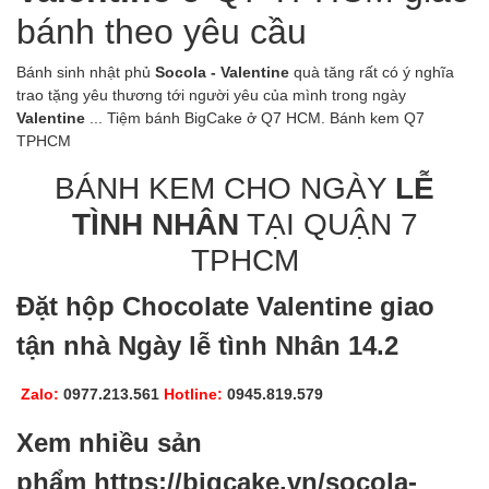
bánh theo yêu cầu
Bánh sinh nhật phủ
Socola - Valentine
quà tăng rất có ý nghĩa
trao tặng yêu thương tới người yêu của mình trong ngày
Valentine
... Tiệm bánh BigCake ở Q7 HCM. Bánh kem Q7
TPHCM
BÁNH KEM CHO NGÀY
LỄ
TÌNH NHÂN
TẠI QUẬN 7
TPHCM
Đặt hộp Chocolate Valentine giao
tận nhà Ngày lễ tình Nhân 14.2
Zalo:
0977.213.561
Hotline
:
0945.819.579
Xem nhiều sản
phẩm
https://bigcake.vn/socola-