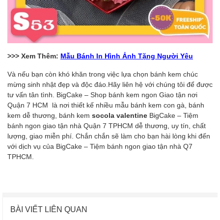
>>> Xem Thêm:
Mẫu Bánh In Hình Ảnh Tặng Người Yêu
Và nếu bạn còn khó khăn trong việc lựa chọn bánh kem chúc
mừng sinh nhật đẹp và độc đáo.Hãy liên hệ với chúng tôi để được
tư vấn tân tình. BigCake – Shop bánh kem ngon Giao tận nơi
Quận 7 HCM là nơi thiết kế nhiều mẫu bánh kem con gà, bánh
kem dễ thương, bánh kem
socola valentine
BigCake – Tiệm
bánh ngon giao tận nhà Quận 7 TPHCM dễ thương, uy tín, chất
lượng, giao miễn phí. Chắn chắn sẽ làm cho bạn hài lòng khi đến
với dịch vụ của BigCake – Tiệm bánh ngon giao tận nhà Q7
TPHCM.
BÀI VIẾT LIÊN QUAN