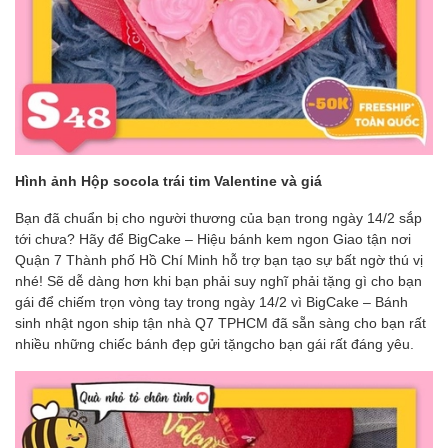
Hình ảnh Hộp socola trái tim Valentine và giá
Bạn đã chuẩn bị cho người thương của bạn trong ngày 14/2 sắp
tới chưa? Hãy để BigCake – Hiệu bánh kem ngon Giao tận nơi
Quận 7 Thành phố Hồ Chí Minh hỗ trợ bạn tạo sự bất ngờ thú vị
nhé! Sẽ dễ dàng hơn khi bạn phải suy nghĩ phải tặng gì cho bạn
gái để chiếm trọn vòng tay trong ngày 14/2 vì BigCake – Bánh
sinh nhật ngon ship tận nhà Q7 TPHCM đã sẵn sàng cho bạn rất
nhiều những chiếc bánh đẹp gửi tặngcho bạn gái rất đáng yêu.