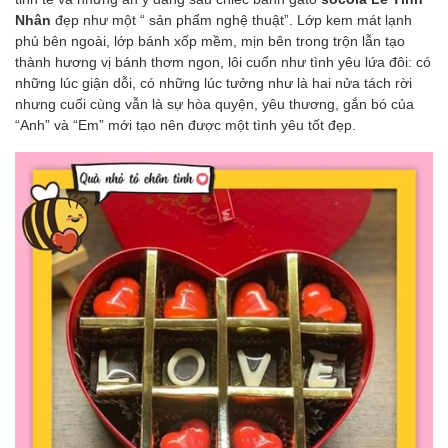
Nhân
đẹp như một “ sản phẩm nghệ thuật”. Lớp kem mát lạnh
phủ bên ngoài, lớp bánh xốp mềm, mịn bên trong trộn lẫn tạo
thành hương vị bánh thơm ngon, lôi cuốn như tình yêu lứa đôi: có
những lúc giận dỗi, có những lúc tưởng như là hai nửa tách rời
nhưng cuối cùng vẫn là sự hòa quyện, yêu thương, gắn bó của
“Anh” và “Em” mới tạo nên được một tình yêu tốt đẹp.