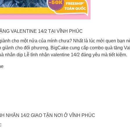
NG VALENTINE 14/2 TẠI VĨNH PHÚC
 giành cho một nửa của mình chưa? Nhất là lúc mới quen bạn n
n giành cho đối phương. BigCake cung cấp combo quà tặng Va
à nhân dịp Lễ tình nhận valentine 14/2 đáng yêu mà tiết kiệm.
ne
H NHÂN 14/2 GIAO TẬN NƠI Ở VĨNH PHÚC
c