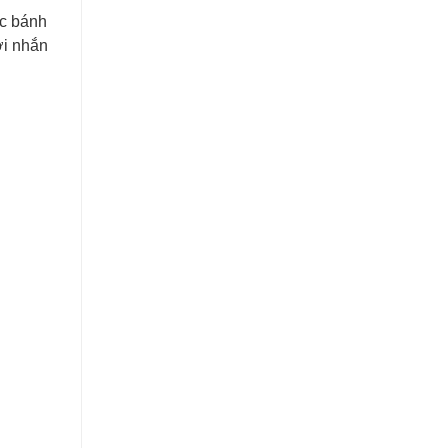
ếc bánh
ời nhắn