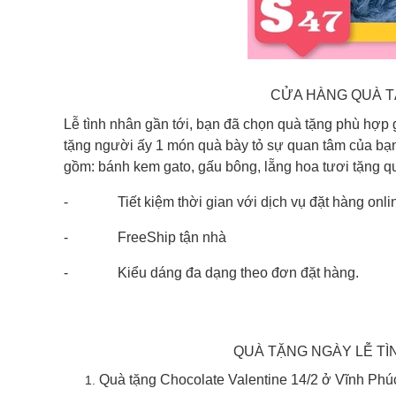
CỬA HÀNG QUÀ TẶ
Lễ tình nhân gần tới, bạn đã chọn quà tặng phù hợp
tặng người ấy 1 món quà bày tỏ sự quan tâm của bạ
gồm: bánh kem gato, gấu bông, lẵng hoa tươi tặng qu
- Tiết kiệm thời gian với dịch vụ đặt hàng onli
- FreeShip tận nhà
- Kiểu dáng đa dạng theo đơn đặt hàng.
QUÀ TẶNG NGÀY LỄ TÌN
Quà tặng Chocolate Valentine 14/2 ở Vĩnh Phú