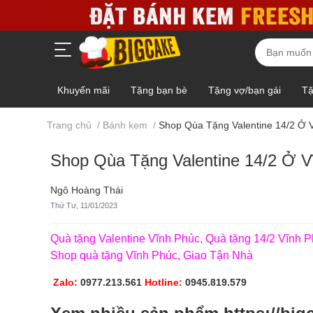
Khuyến mãi
Tặng bạn bè
Tặng vợ/bạn gái
Tặ
Gấu bông - Socola - Giỏ trái cây
Mẫu HOT - Giảm giá
Trang chủ
/
Bánh kem
/
Shop Qùa Tặng Valentine 14/2 Ở 
Shop Qùa Tặng Valentine 14/2 Ở V
Ngô Hoàng Thái
Thứ Tư, 11/01/2023
Quà tặng Valentine Vĩnh Phúc, Quà tặng 14/2 Vĩnh P
Shop quà tặng Vĩnh Phúc, Giao Tận Nhà
Zalo:
0977.213.561
Hotline
:
0945.819.579