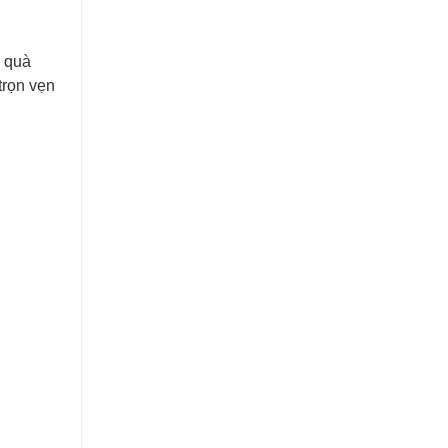
p quà
trọn vẹn