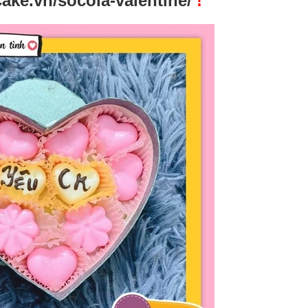
cake.vn/socola-valentine/
!