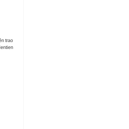
ên trao
lentien