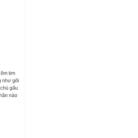
 ôm tim
g như gối
 chú gấu
phần nào