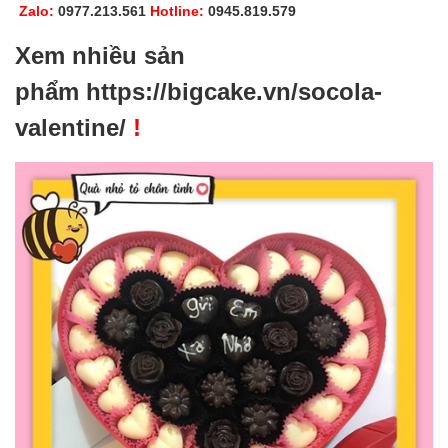
Zalo:
0977.213.561
Hotline
:
0945.819.579
Xem nhiều sản
phẩm
https://bigcake.vn/socola-
valentine/
!