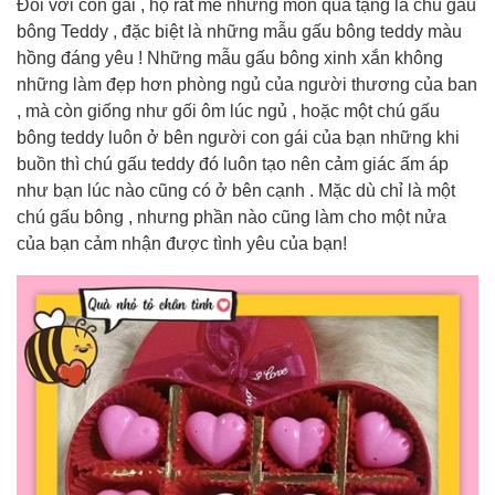
Đối với con gái , họ rất mê những món quà tặng là chú gấu
bông Teddy , đặc biệt là những mẫu gấu bông teddy màu
hồng đáng yêu ! Những mẫu gấu bông xinh xắn không
những làm đẹp hơn phòng ngủ của người thương của ban
, mà còn giống như gối ôm lúc ngủ , hoặc một chú gấu
bông teddy luôn ở bên người con gái của bạn những khi
buồn thì chú gấu teddy đó luôn tạo nên cảm giác ấm áp
như bạn lúc nào cũng có ở bên cạnh . Mặc dù chỉ là một
chú gấu bông , nhưng phần nào cũng làm cho một nửa
của bạn cảm nhận được tình yêu của bạn!