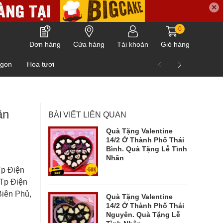
✕
0
Đơn hàng
Cửa hàng
Tài khoản
Giỏ hàng
ngon
Hoa tươi
ân
BÀI VIẾT LIÊN QUAN
Quà Tặng Valentine
14/2 Ở Thành Phố Thái
Bình. Quà Tặng Lễ Tình
Nhân
Tp Điện
 Tp Điện
Biên Phủ,
Quà Tặng Valentine
14/2 Ở Thành Phố Thái
Nguyên. Quà Tặng Lễ