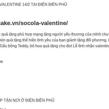
VALENTINE 14/2 TẠI ĐIỆN BIÊN PHỦ
cake.vn/socola-valentine/
ược quà tặng phù hợp mạng tặng người yêu thương của mình ch
 món quà tặng thể hiện tình yêu của bạn giành tặng đối phương
ấu bông Teddy, bó hoa quà tặng cho đợt Lễ tình nhận valentin
ne
P TẬN NƠI Ở ĐIỆN BIÊN PHỦ