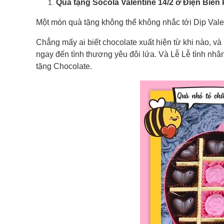
Quà tặng Socola Valentine 14/2 ở Điện Biên
Một món quà tặng không thể không nhắc tới Dịp Vale
Chẳng mấy ai biết chocolate xuất hiện từ khi nào, và
ngay đến tình thương yêu đôi lứa. Và Lễ Lễ tình nh
tặng Chocolate.