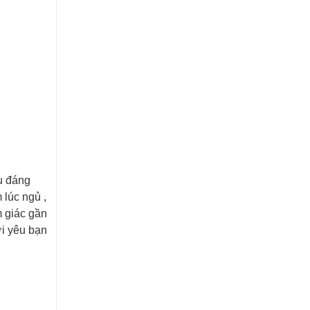
u đáng
lúc ngủ ,
m giác gần
ời yêu bạn