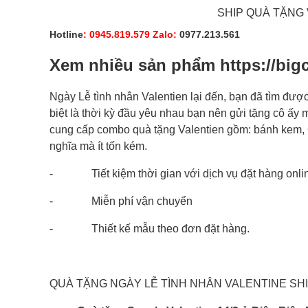
SHIP QUÀ TẶNG 
Hotline
:
0945.819.579
Zalo:
0977.213.561
Xem nhiều sản phẩm
https://big
Ngày Lễ tình nhân Valentien lại đến, bạn đã tìm đ
biệt là thời kỳ đầu yêu nhau bạn nên gửi tặng cô ấy
cung cấp combo quà tặng Valentien gồm: bánh kem, G
nghĩa mà ít tốn kém.
- Tiết kiệm thời gian với dịch vụ đặt hàng onli
- Miễn phí vận chuyển
- Thiết kế mẫu theo đơn đặt hàng.
QUÀ TẶNG NGÀY LỄ TÌNH NHÂN VALENTINE SHI