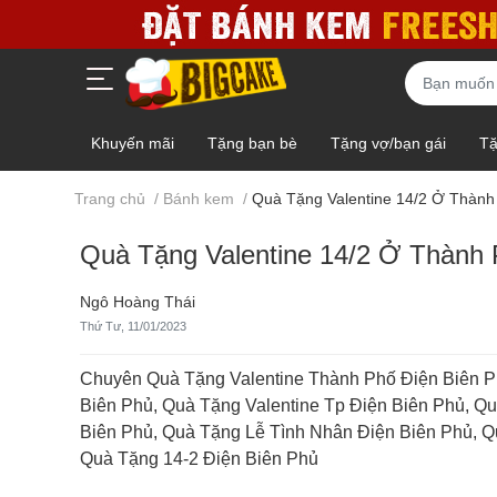
Khuyến mãi
Tặng bạn bè
Tặng vợ/bạn gái
Tặ
Gấu bông - Socola - Giỏ trái cây
Mẫu HOT - Giảm giá
Trang chủ
/
Bánh kem
/
Quà Tặng Valentine 14/2 Ở Thành
Quà Tặng Valentine 14/2 Ở Thành 
Ngô Hoàng Thái
Thứ Tư, 11/01/2023
Chuyên Quà Tặng Valentine Thành Phố Điện Biên P
Biên Phủ, Quà Tặng Valentine Tp Điện Biên Phủ, Q
Biên Phủ, Quà Tặng Lễ Tình Nhân Điện Biên Phủ, Q
Quà Tặng 14-2 Điện Biên Phủ