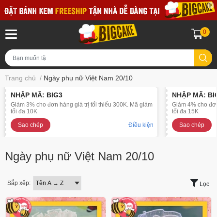
0
Trang chủ
/
Ngày phụ nữ Việt Nam 20/10
NHẬP MÃ: BIG3
NHẬP MÃ: BI
Giảm 3% cho đơn hàng giá trị tối thiểu 300K. Mã giảm
Giảm 4% cho đơn 
tối đa 10K
tối đa 15K
Sao chép
Điều kiện
Sao chép
Ngày phụ nữ Việt Nam 20/10
Sắp xếp:
Lọc