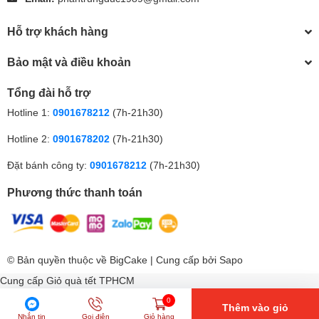
Hỗ trợ khách hàng
Bảo mật và điều khoản
Tổng đài hỗ trợ
Hotline 1:
0901678212
(7h-21h30)
Hotline 2:
0901678202
(7h-21h30)
Đặt bánh công ty:
0901678212
(7h-21h30)
Phương thức thanh toán
© Bản quyền thuộc về
BigCake
| Cung cấp bởi
Sapo
Cung cấp
Giỏ quà tết TPHCM
0
Thêm vào giỏ
Nhắn tin
Gọi điện
Giỏ hàng