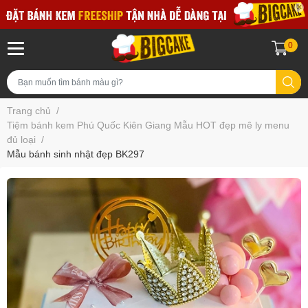
0
Trang chủ
/
Tiệm bánh kem Phú Quốc Kiên Giang Mẫu HOT đẹp mê ly menu
đủ loại
/
Mẫu bánh sinh nhật đẹp BK297