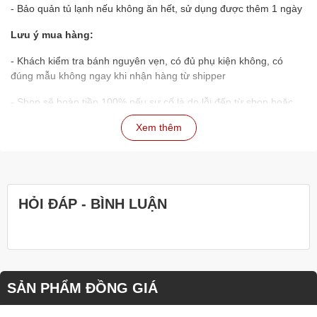
- Bảo quản tủ lạnh nếu không ăn hết, sử dụng được thêm 1 ngày
Lưu ý mua hàng:
- Khách kiểm tra bánh nguyên vẹn, có đủ phụ kiện không, có
đúng mẫu không ngay khi nhận hàng từ shipper
- Shop sẽ hoàn tiền 100% nếu sự cố là do lỗi đến từ shop hoặc
shipper, tất cả đều dựa theo xác nhận đơn hàng để đánh giá
Xem thêm
- Nếu đặt đơn qua website, nhân viên sẽ liên hệ xác nhận lại đơn
hàng sau 5-10 phút
- Khách có bất kỳ thắc mắc nào xin hãy liên hệ hotline, nhân viên
sẽ hỗ trợ ngay lập tức
HỎI ĐÁP - BÌNH LUẬN
SẢN PHẨM ĐỒNG GIÁ