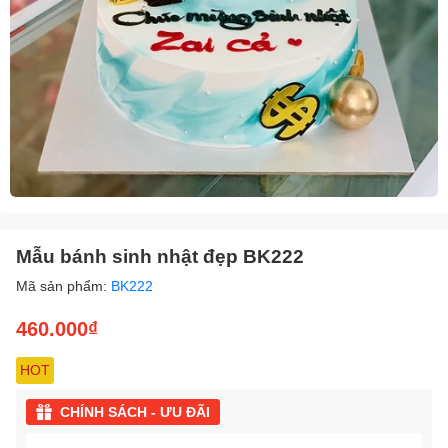
Mẫu bánh sinh nhật đẹp BK222
Mã sản phẩm:
BK222
460.000₫
HOT
CHÍNH SÁCH - ƯU ĐÃI