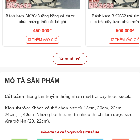
Bánh kem BK2643 rồng hồng dễ thương
Bánh kem BK2652 trái tim
chúc mừng thôi nôi bé gái
mix trái cây tươi chúc mừn
em
450.000₫
500.000₫
THÊM VÀO GIỎ
THÊM VÀO GI
Xem tất cả
MÔ TẢ SẢN PHẨM
Cốt bánh
: Bông lan truyền thống nhân mứt trái cây hoặc socola
Kích thước
: Khách có thể chọn size từ 18cm, 20cm, 22cm,
24cm,..., 40cm. Những bánh trang trí nhiều thì chỉ làm được size
vừa trở lên (20, 22cm).