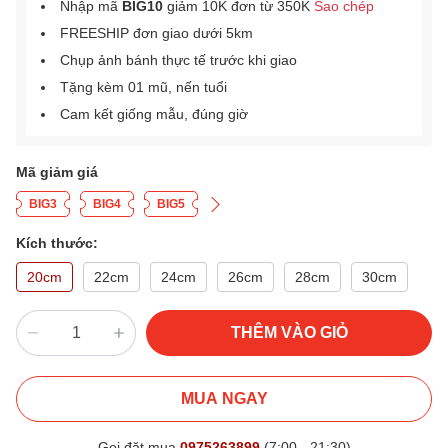
Nhập mã
BIG10
giảm 10K đơn từ 350K
Sao chép
FREESHIP đơn giao dưới 5km
Chụp ảnh bánh thực tế trước khi giao
Tặng kèm 01 mũ, nến tuổi
Cam kết giống mẫu, đúng giờ
Mã giảm giá
BIG3
BIG4
BIG5
Kích thước:
20cm
22cm
24cm
26cm
28cm
30cm
THÊM VÀO GIỎ
MUA NGAY
Gọi đặt mua
0975263899
(7:00 - 21:30)