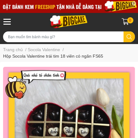
0
Trang chủ
/
Socola Valentine
/
Hộp Socola Valentine trái tim 18 viên có ngăn FS65