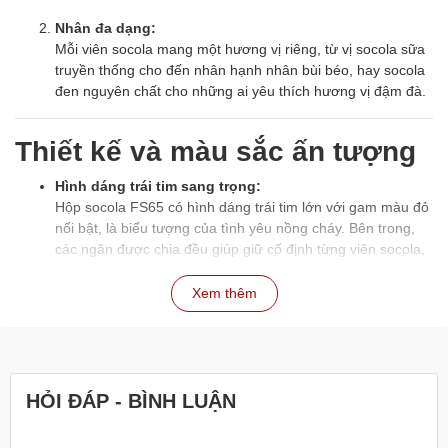
Nhân đa dạng:
Mỗi viên socola mang một hương vị riêng, từ vị socola sữa
truyền thống cho đến nhân hạnh nhân bùi béo, hay socola
đen nguyên chất cho những ai yêu thích hương vị đậm đà.
Thiết kế và màu sắc ấn tượng
Hình dáng trái tim sang trọng:
Hộp socola FS65 có hình dáng trái tim lớn với gam màu đỏ
nổi bật, là biểu tượng của tình yêu nồng cháy. Bên trong,
các ngăn được chia đều giúp giữ cố định từng viên socola,
tạo cảm giác gọn gàng và bắt mắt.
Xem thêm
Tông màu tinh tế:
Các viên socola có màu nâu đen bóng loáng, xen kẽ là
những viên socola trắng với dòng chữ “Anh Yêu Em”. Sự
kết hợp hài hòa giữa sắc đen, trắng và vàng ánh kim của
ngăn chia tạo nên sự cao cấp và lôi cuốn.
HỎI ĐÁP - BÌNH LUẬN