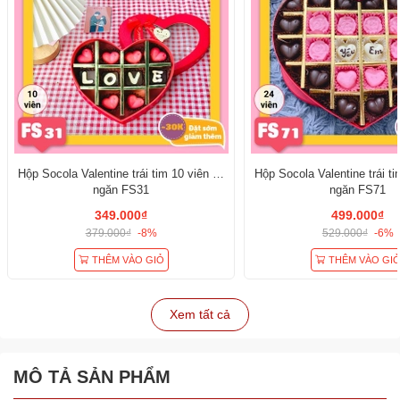
Hộp Socola Valentine trái tim 10 viên có
Hộp Socola Valentine trái ti
ngăn FS31
ngăn FS71
349.000₫
499.000₫
379.000₫
-8%
529.000₫
-6%
THÊM VÀO GIỎ
THÊM VÀO GI
Xem tất cả
MÔ TẢ SẢN PHẨM