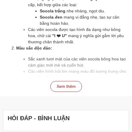
cấp, kết hợp giữa các loại:
Socola trắng
nhẹ nhàng, ngọt dịu.
Socola đen
mang vị đắng nhẹ, tạo sự cân
bằng hoàn hảo.
Các viên socola được tạo hình đa dạng như bông
hoa, chữ cái
"I ❤️ U"
mang ý nghĩa gửi gắm lời yêu
thương chân thành nhất.
Màu sắc độc đáo:
Sắc xanh tươi mát của các viên socola bông hoa tạo
cảm giác mới mẻ và cuốn hút.
Các viên hình trái tim mang màu đỏ tượng trưng cho
tình yêu nồng cháy.
Sự phối hợp giữa các gam màu rực rỡ và nhẹ nhàng
Xem thêm
giúp hộp socola thêm phần nổi bật và sang trọng.
Thiết kế hoàn mỹ:
Hộp quà hình trái tim đỏ rực, được trang trí với
khung kính trong suốt, cho phép người nhận ngắm
HỎI ĐÁP - BÌNH LUẬN
nhìn món quà ngay từ khi mở hộp.
Bố cục chia ô gọn gàng, mỗi viên socola nằm trong
khay riêng, vừa đẹp mắt vừa đảm bảo vệ sinh.