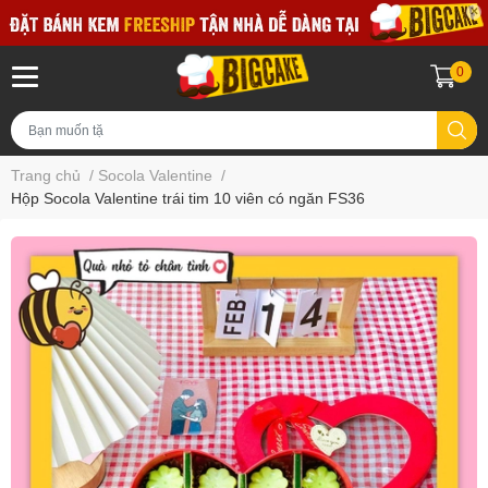
0
Trang chủ
/
Socola Valentine
/
Hộp Socola Valentine trái tim 10 viên có ngăn FS36