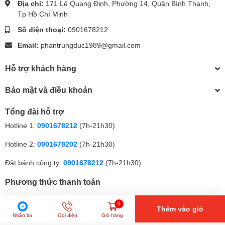
Cách đặt hàng đơn giản
Địa chỉ:
171 Lê Quang Định, Phường 14, Quận Bình Thạnh,
Tp Hồ Chí Minh
Bạn muốn dành tặng người ấy món quà ý nghĩa này? Hãy làm
theo các bước sau:
Số điện thoại:
0901678212
Email:
phantrungduc1989@gmail.com
Nhắn tin trực tiếp vào
fanpage Facebook
hoặc
Zalo
của
Bánh kem hương vị Việt
.
Hỗ trợ khách hàng
Cung cấp thông tin sản phẩm, địa chỉ giao hàng.
Xác nhận đơn hàng và chờ nhận quà tại nhà.
Bảo mật và điều khoản
Hộp socola Valentine FS36
không chỉ là một món quà ngọt
Tổng đài hỗ trợ
ngào mà còn là cầu nối tình yêu, giúp bạn truyền tải trọn vẹn cảm
Hotline 1:
0901678212
(7h-21h30)
xúc của mình đến người thương. Hãy để Valentine này trở thành
kỷ niệm đáng nhớ với những viên socola đầy ý nghĩa từ
Bánh
Hotline 2:
0901678202
(7h-21h30)
kem hương vị Việt
. 💕🍫
Đặt bánh công ty:
0901678212
(7h-21h30)
Phương thức thanh toán
0
Thêm vào giỏ
Nhắn tin
Gọi điện
Giỏ hàng