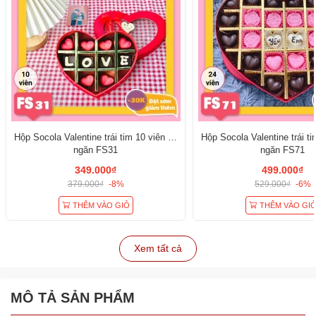
Hộp Socola Valentine trái tim 10 viên có
Hộp Socola Valentine trái ti
ngăn FS31
ngăn FS71
349.000₫
499.000₫
379.000₫
-8%
529.000₫
-6%
THÊM VÀO GIỎ
THÊM VÀO GI
Xem tất cả
MÔ TẢ SẢN PHẨM