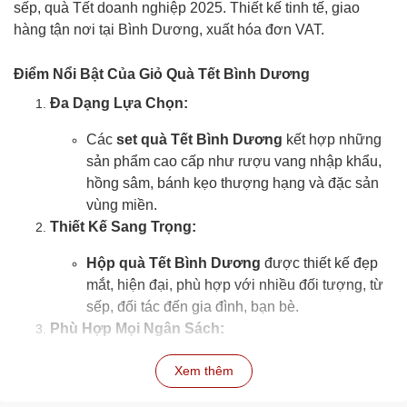
sếp, quà Tết doanh nghiệp 2025. Thiết kế tinh tế, giao
hàng tận nơi tại Bình Dương, xuất hóa đơn VAT.
Điểm Nổi Bật Của Giỏ Quà Tết Bình Dương
Đa Dạng Lựa Chọn:
Các
set quà Tết Bình Dương
kết hợp những
sản phẩm cao cấp như rượu vang nhập khẩu,
hồng sâm, bánh kẹo thượng hạng và đặc sản
vùng miền.
Thiết Kế Sang Trọng:
Hộp quà Tết Bình Dương
được thiết kế đẹp
mắt, hiện đại, phù hợp với nhiều đối tượng, từ
sếp, đối tác đến gia đình, bạn bè.
Phù Hợp Mọi Ngân Sách:
Đáp ứng đa dạng ngân sách, từ
giỏ quà Tết
Xem thêm
giá rẻ Bình Dương
đến các
hộp quà Tết cao