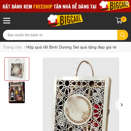
0
Trang chủ
/
Hộp quà tết Bình Dương Set quà tặng đẹp giá rẻ