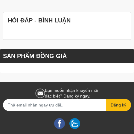
cấp Bình Dương
dành cho những dịp quan
trọng.
Dịch Vụ Tận Tâm:
HỎI ĐÁP - BÌNH LUẬN
Hỗ trợ tư vấn, thiết kế quà theo yêu cầu và giao
hàng nhanh chóng tận nơi tại Bình Dương.
Xuất Hóa Đơn VAT:
Phù hợp với các doanh nghiệp đặt
quà Tết
SẢN PHẨM ĐỒNG GIÁ
doanh nghiệp Bình Dương
, đảm bảo uy tín và
minh bạch.
Bạn muốn nhận khuyến mãi
>>>Xem nhanh nhiều mẫu
Hộp quà tết Bình
đặc biệt? Đăng ký ngay.
Dương 2025
Đăng ký
Các Lựa Chọn Giỏ Quà Tết Tại Bình Dương
Giỏ Quà Tết Truyền Thống Bình Dương: