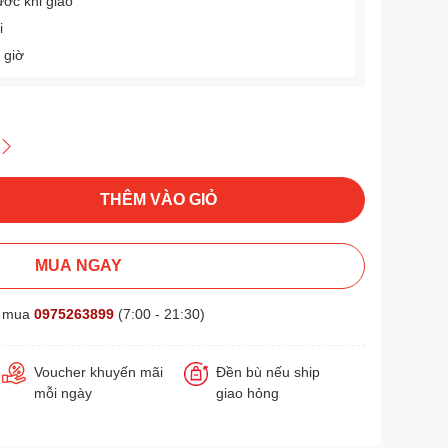
ước khi giao
i
 giờ
THÊM VÀO GIỎ
MUA NGAY
t mua
0975263899
(7:00 - 21:30)
Voucher khuyến mãi
Đền bù nếu ship
mỗi ngày
giao hỏng