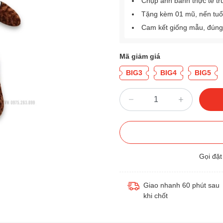
Chụp ảnh bánh thực tế tr
Tặng kèm 01 mũ, nến tuổ
Cam kết giống mẫu, đúng
Mã giảm giá
BIG3
BIG4
BIG5
Gọi đặ
Giao nhanh 60 phút sau
khi chốt