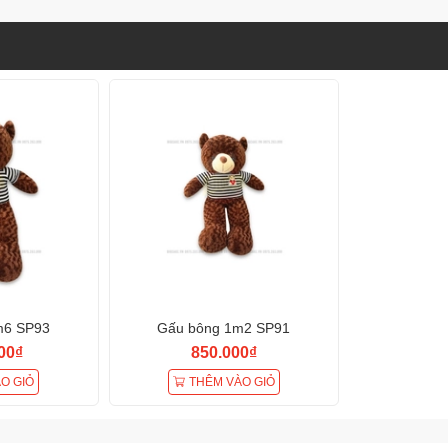
m6 SP93
Gấu bông 1m2 SP91
00₫
850.000₫
O GIỎ
THÊM VÀO GIỎ