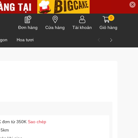
✕
0
Đơn hàng
Cửa hàng
Tài khoản
Giỏ hàng
ngon
Hoa tươi
 đơn từ 350K
Sao chép
 5km