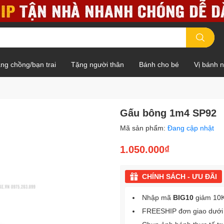
ng chồng/bạn trai
Tặng người thân
Bánh cho bé
Vị bánh 
Gấu bông 1m4 SP92
Mã sản phẩm:
Đang cập nhật
1.050.000₫
CHÍNH SÁCH - ƯU ĐÃI
Nhập mã
BIG10
giảm 10K
FREESHIP đơn giao dưới