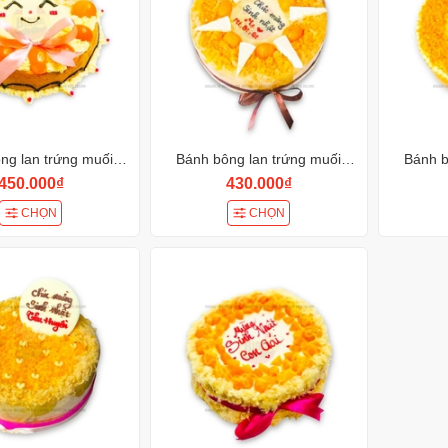
ng lan trứng muối
Bánh bông lan trứng muối
Bánh b
BK146
BK145
450.000₫
430.000₫
CHỌN
CHỌN