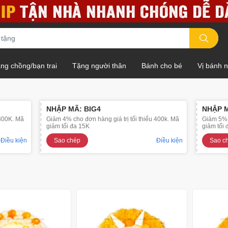
ng chồng/bạn trai
Tặng người thân
Bánh cho bé
Vị bánh 
NHẬP MÃ: BIG4
NHẬP M
 300K. Mã
Giảm 4% cho đơn hàng giá trị tối thiểu 400k. Mã
Giảm 5% c
giảm tối đa 15K
giảm tối
Điều kiện
Sao chép
Điều kiện
Sao c