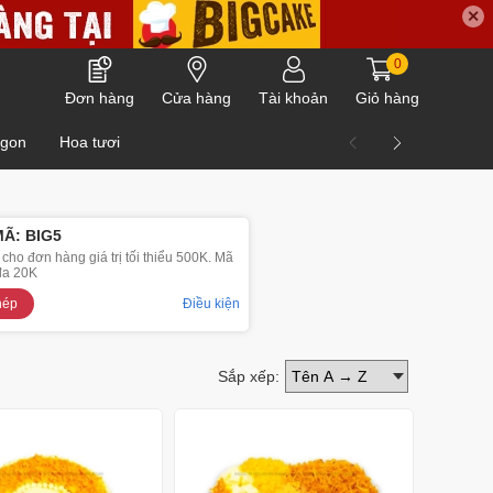
✕
0
Đơn hàng
Cửa hàng
Tài khoản
Giỏ hàng
ngon
Hoa tươi
Ã: BIG5
ho đơn hàng giá trị tối thiểu 500K. Mã
 đa 20K
hép
Điều kiện
Sắp xếp: