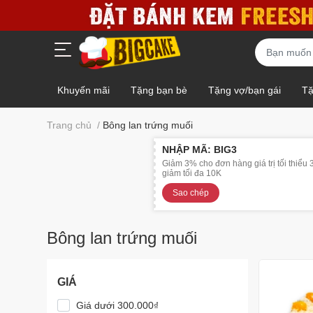
Khuyến mãi
Tặng bạn bè
Tặng vợ/bạn gái
Tặ
Gấu bông - Socola - Giỏ trái cây
Mẫu HOT - Giảm giá
Trang chủ
/
Bông lan trứng muối
NHẬP MÃ: BIG3
Giảm 3% cho đơn hàng giá trị tối thiểu
giảm tối đa 10K
Sao chép
Bông lan trứng muối
GIÁ
Giá dưới 300.000₫