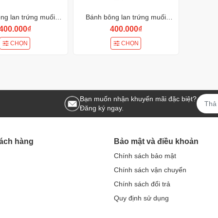
ng lan trứng muối
Bánh bông lan trứng muối
BK141
BK140
400.000₫
400.000₫
CHỌN
CHỌN
Bạn muốn nhận khuyến mãi đặc biệt?
Đăng ký ngay.
hách hàng
Bảo mật và điều khoản
Chính sách bảo mật
Chính sách vận chuyển
Chính sách đổi trả
Quy định sử dụng