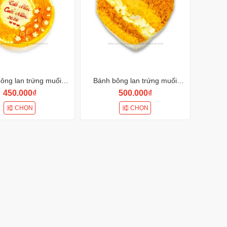
ông lan trứng muối
Bánh bông lan trứng muối
BK144
BK142
450.000₫
500.000₫
CHỌN
CHỌN