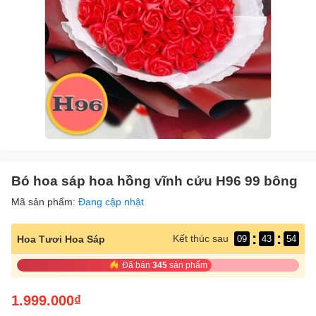
Bó hoa sáp hoa hồng vĩnh cửu H96 99 bông
Mã sản phẩm:
Đang cập nhật
:
:
Kết thúc sau
Hoa Tươi Hoa Sáp
09
43
54
Đã bán
345
sản phẩm
1.999.000₫