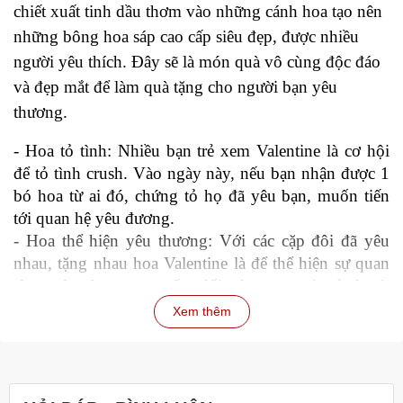
chiết xuất tinh dầu thơm vào những cánh hoa tạo nên 
những bông hoa sáp cao cấp siêu đẹp, được nhiều 
người yêu thích. Đây sẽ là món quà vô cùng độc đáo 
và đẹp mắt để làm quà tặng cho người bạn yêu 
thương.
- Hoa tỏ tình: Nhiều bạn trẻ xem Valentine là cơ hội 
để tỏ tình crush. Vào ngày này, nếu bạn nhận được 1 
bó hoa từ ai đó, chứng tỏ họ đã yêu bạn, muốn tiến 
tới quan hệ yêu đương.
- Hoa thể hiện yêu thương: Với các cặp đôi đã yêu 
nhau, tặng nhau hoa Valentine là để thể hiện sự quan 
tâm, yêu thương, muốn đối phương vui vẻ, hạnh 
phúc.
Xem thêm
- Hoa hàn gắn yêu thương: Người yêu cũ tặng hoa 
Valentine, điều ấy chỉ có 1 lý do là họ vẫn còn cảm 
tình và mong muốn quay lại.
- Hoa cầu hôn: Vào ngày Valentine, nếu người yêu 