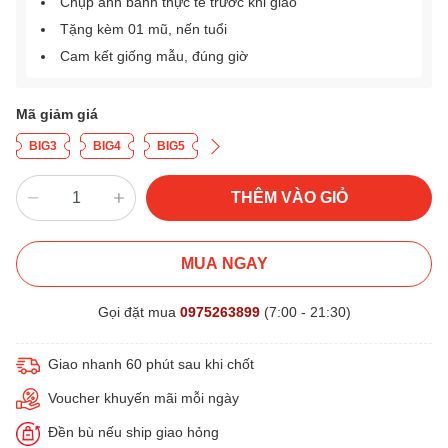
Chụp ảnh bánh thực tế trước khi giao
Tặng kèm 01 mũ, nến tuổi
Cam kết giống mẫu, đúng giờ
Mã giảm giá
BIG3
BIG4
BIG5
THÊM VÀO GIỎ
MUA NGAY
Gọi đặt mua
0975263899
(7:00 - 21:30)
Giao nhanh 60 phút sau khi chốt
Voucher khuyến mãi mỗi ngày
Đền bù nếu ship giao hỏng