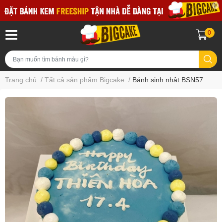
0
Trang chủ
/
Tất cả sản phẩm Bigcake
/
Bánh sinh nhật BSN57