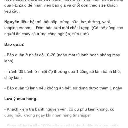
qua FB/Zalo để nhân viên báo giá và chốt đơn theo size khách
yêu cầu.
Nguyên liệu
: bột mì, bột bắp, trứng, sữa, bơ, đường, vani,
topping cream,... Đảm bảo tươi mới chất lượng. (Có thể dùng cho
người ăn chay có trứng công nghiệp, sữa tươi)
Bảo quản:
- Bảo quản ở nhiệt độ 10-26 (ngăn mát tủ lạnh hoặc phòng máy
lạnh)
- Tránh để bánh ở nhiệt độ thường quá 1 tiếng sẽ làm bánh khô,
chảy kem
- Bảo quản tủ lạnh nếu không ăn hết, sử dụng được thêm 1 ngày
Lưu ý mua hàng:
- Khách kiểm tra bánh nguyên vẹn, có đủ phụ kiện không, có
đúng mẫu không ngay khi nhận hàng từ shipper
- Shop sẽ hoàn tiền 100% nếu sự cố là do lỗi đến từ shop hoặc