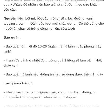
qua FB/Zalo để nhân viên báo giá và chốt đơn theo size khách
yêu cầu.
Nguyên liệu
: bột mì, bột bắp, trứng, sữa, bơ, đường, vani,
topping cream,... Đảm bảo tươi mới chất lượng. (Có thể dùng cho
người ăn chay có trứng công nghiệp, sữa tươi)
Bảo quản:
- Bảo quản ở nhiệt độ 10-26 (ngăn mát tủ lạnh hoặc phòng máy
lạnh)
- Tránh để bánh ở nhiệt độ thường quá 1 tiếng sẽ làm bánh khô,
chảy kem
- Bảo quản tủ lạnh nếu không ăn hết, sử dụng được thêm 1 ngày
Lưu ý mua hàng:
- Khách kiểm tra bánh nguyên vẹn, có đủ phụ kiện không, có
đúng mẫu không ngay khi nhận hàng từ shipper
- Shop sẽ hoàn tiền 100% nếu sự cố là do lỗi đến từ shop hoặc