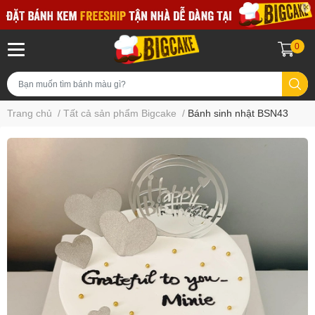
0
Trang chủ
/
Tất cả sản phẩm Bigcake
/
Bánh sinh nhật BSN43