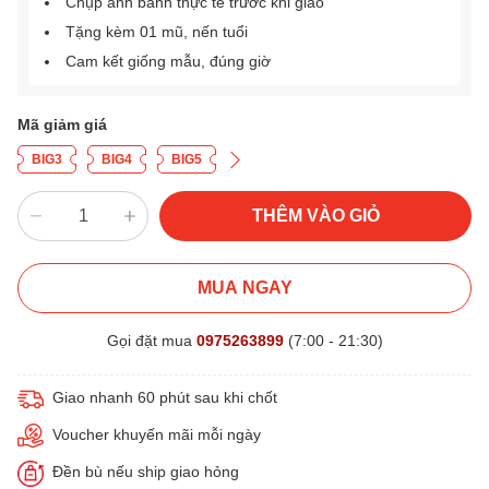
Chụp ảnh bánh thực tế trước khi giao
Tặng kèm 01 mũ, nến tuổi
Cam kết giống mẫu, đúng giờ
Mã giảm giá
BIG3
BIG4
BIG5
THÊM VÀO GIỎ
MUA NGAY
Gọi đặt mua
0975263899
(7:00 - 21:30)
Giao nhanh 60 phút sau khi chốt
Voucher khuyến mãi mỗi ngày
Đền bù nếu ship giao hỏng