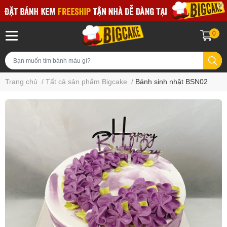
0
Trang chủ
/
Tất cả sản phẩm Bigcake
/
Bánh sinh nhật BSN02