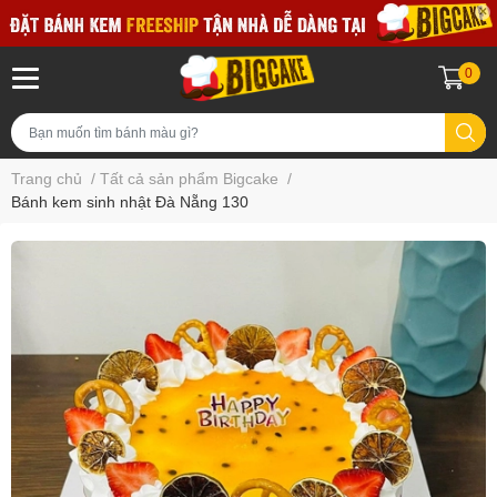
0
Trang chủ
/
Tất cả sản phẩm Bigcake
/
Bánh kem sinh nhật Đà Nẵng 130