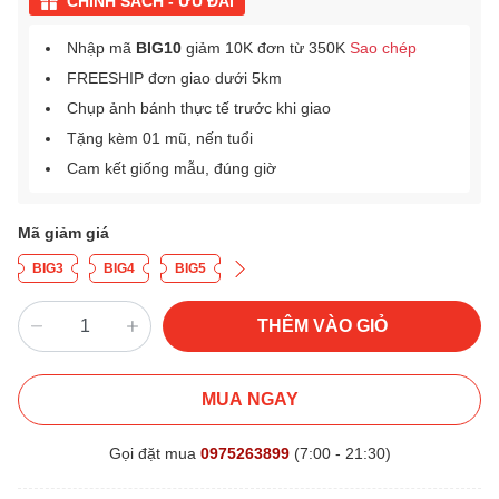
CHÍNH SÁCH - ƯU ĐÃI
Nhập mã
BIG10
giảm 10K đơn từ 350K
Sao chép
FREESHIP đơn giao dưới 5km
Chụp ảnh bánh thực tế trước khi giao
Tặng kèm 01 mũ, nến tuổi
Cam kết giống mẫu, đúng giờ
Mã giảm giá
BIG3
BIG4
BIG5
THÊM VÀO GIỎ
MUA NGAY
Gọi đặt mua
0975263899
(7:00 - 21:30)