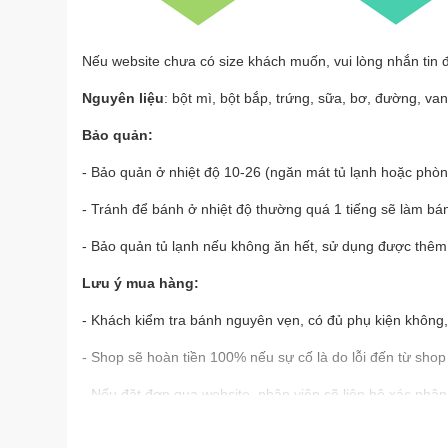
Nếu website chưa có size khách muốn, vui lòng nhắn tin 
Nguyên liệu
: bột mì, bột bắp, trứng, sữa, bơ, đường, va
Bảo quản:
- Bảo quản ở nhiệt độ 10-26 (ngăn mát tủ lạnh hoặc phò
- Tránh để bánh ở nhiệt độ thường quá 1 tiếng sẽ làm b
- Bảo quản tủ lạnh nếu không ăn hết, sử dụng được thêm
Lưu ý mua hàng:
- Khách kiểm tra bánh nguyên vẹn, có đủ phụ kiện không
- Shop sẽ hoàn tiền 100% nếu sự cố là do lỗi đến từ sho
- Nếu đặt đơn qua website, nhân viên sẽ liên hệ xác nhận
- Khách có bất kỳ thắc mắc nào xin hãy liên hệ hotline, nh