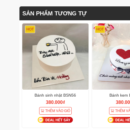
SẢN PHẨM TƯƠNG TỰ
HOT
HOT
Bánh sinh nhật BSN56
Bánh kem 
380.000₫
380.00
THÊM VÀO GIỎ
THÊM VÀ