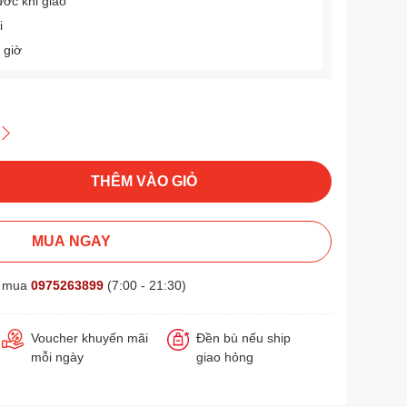
ước khi giao
i
 giờ
THÊM VÀO GIỎ
MUA NGAY
t mua
0975263899
(7:00 - 21:30)
Voucher khuyến mãi
Đền bù nếu ship
mỗi ngày
giao hỏng