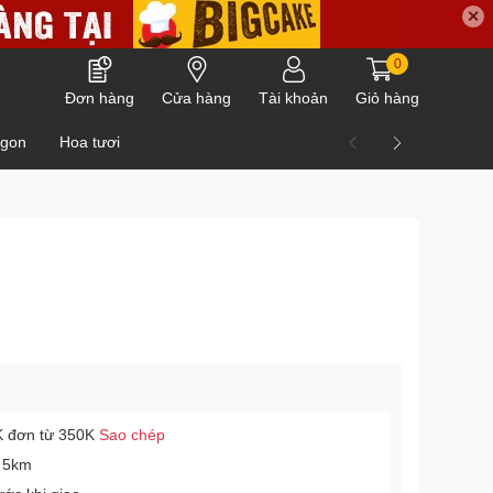
✕
0
Đơn hàng
Cửa hàng
Tài khoản
Giỏ hàng
ngon
Hoa tươi
 đơn từ 350K
Sao chép
 5km