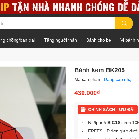
ng chồng/bạn trai
Tặng người thân
Bánh cho bé
Vị bánh 
Bánh kem BK205
Mã sản phẩm:
Đang cập nhật
430.000₫
CHÍNH SÁCH - ƯU ĐÃI
Nhập mã
BIG10
giảm 10K
FREESHIP đơn giao dưới