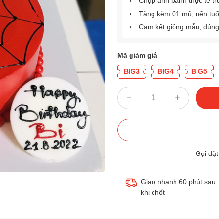
Chụp ảnh bánh thực tế tr
Tặng kèm 01 mũ, nến tuổ
Cam kết giống mẫu, đúng
Mã giảm giá
BIG3
BIG4
BIG5
Gọi đặ
Giao nhanh 60 phút sau
khi chốt