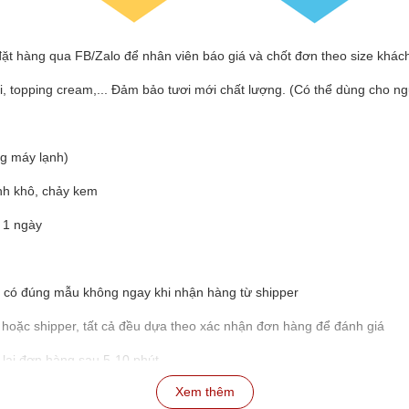
đặt hàng qua FB/Zalo để nhân viên báo giá và chốt đơn theo size khác
ni, topping cream,... Đảm bảo tươi mới chất lượng. (Có thể dùng cho n
ng máy lạnh)
ánh khô, chảy kem
 1 ngày
, có đúng mẫu không ngay khi nhận hàng từ shipper
p hoặc shipper, tất cả đều dựa theo xác nhận đơn hàng để đánh giá
 lại đơn hàng sau 5-10 phút
Xem thêm
ân viên sẽ hỗ trợ ngay lập tức