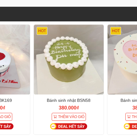
HOT
HOT
BK169
Bánh sinh nhật BSN58
Bánh si
0₫
380.000₫
3
O GIỎ
THÊM VÀO GIỎ
TH