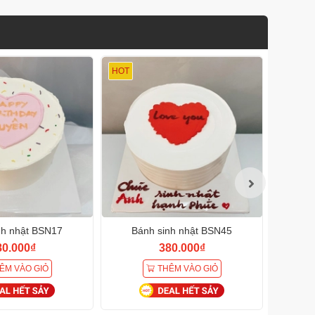
HOT
HOT
nh nhật BSN17
Bánh sinh nhật BSN45
Bá
80.000₫
380.000₫
ÊM VÀO GIỎ
THÊM VÀO GIỎ