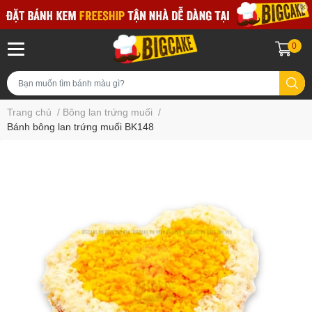
0
Trang chủ
/
Bông lan trứng muối
/
Bánh bông lan trứng muối BK148