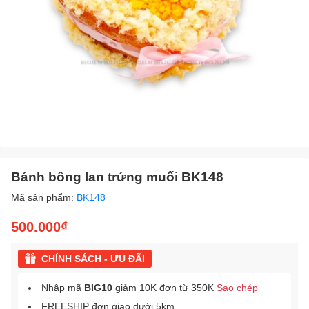
Bánh bông lan trứng muối BK148
Mã sản phẩm:
BK148
500.000₫
CHÍNH SÁCH - ƯU ĐÃI
Nhập mã
BIG10
giảm 10K đơn từ 350K
Sao chép
FREESHIP đơn giao dưới 5km