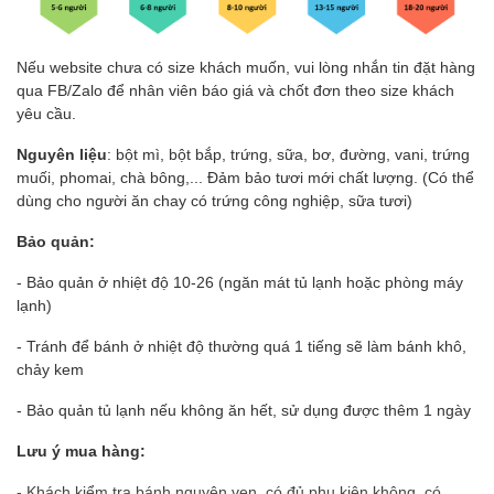
Nếu website chưa có size khách muốn, vui lòng nhắn tin đặt hàng
qua FB/Zalo để nhân viên báo giá và chốt đơn theo size khách
yêu cầu.
Nguyên liệu
: bột mì, bột bắp, trứng, sữa, bơ, đường, vani, trứng
muối, phomai, chà bông,... Đảm bảo tươi mới chất lượng. (Có thể
dùng cho người ăn chay có trứng công nghiệp, sữa tươi)
Bảo quản:
- Bảo quản ở nhiệt độ 10-26 (ngăn mát tủ lạnh hoặc phòng máy
lạnh)
- Tránh để bánh ở nhiệt độ thường quá 1 tiếng sẽ làm bánh khô,
chảy kem
- Bảo quản tủ lạnh nếu không ăn hết, sử dụng được thêm 1 ngày
Lưu ý mua hàng:
- Khách kiểm tra bánh nguyên vẹn, có đủ phụ kiện không, có