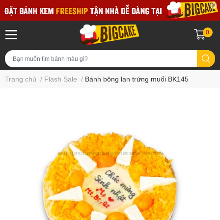
0
Trang chủ
/
Flash Sale
/
Bánh bông lan trứng muối BK145