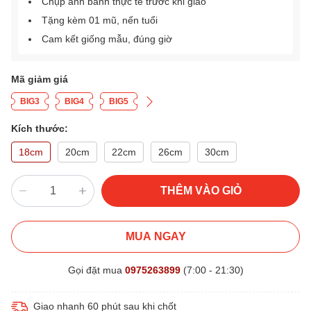
Chụp ảnh bánh thực tế trước khi giao
Tặng kèm 01 mũ, nến tuổi
Cam kết giống mẫu, đúng giờ
Mã giảm giá
BIG3
BIG4
BIG5
Kích thước:
18cm
20cm
22cm
26cm
30cm
THÊM VÀO GIỎ
MUA NGAY
Gọi đặt mua
0975263899
(7:00 - 21:30)
Giao nhanh 60 phút sau khi chốt