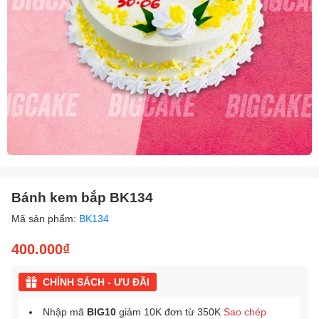
Bánh kem bắp BK134
Mã sản phẩm:
BK134
400.000₫
CHÍNH SÁCH - ƯU ĐÃI
Nhập mã
BIG10
giảm 10K đơn từ 350K
Sao chép