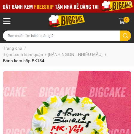
0
Trang chủ
/
Tiệm bánh kem quận 7 [BÁNH NGON - NHIỀU MẪU]
/
Bánh kem bắp BK134