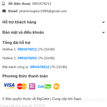
Số điện thoại:
0901678212
Email:
phantrungduc1989@gmail.com
Hỗ trợ khách hàng
Bảo mật và điều khoản
Tổng đài hỗ trợ
Hotline 1:
0901678212
(7h-21h30)
Hotline 2:
0901678202
(7h-21h30)
Đặt bánh công ty:
0901678212
(7h-21h30)
Phương thức thanh toán
© Bản quyền thuộc về
BigCake
| Cung cấp bởi
Sapo
Gọi điện
Nhắn tin
Ưu đãi
Nhắn Zalo
Mẫu HOT
Cung cấp
Giỏ quà tết TPHCM